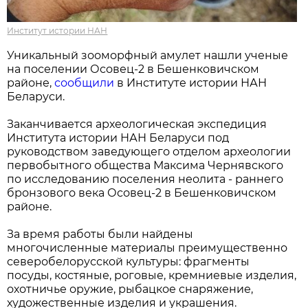
Институт истории НАН
Уникальный зооморфный амулет нашли ученые
на поселении Осовец-2 в Бешенковичском
районе,
сообщили
в Институте истории НАН
Беларуси.
Заканчивается археологическая экспедиция
Института истории НАН Беларуси под
руководством заведующего отделом археологии
первобытного общества Максима Чернявского
по исследованию поселения неолита - раннего
бронзового века Осовец-2 в Бешенковичском
районе.
За время работы были найдены
многочисленные материалы преимущественно
северобелорусской культуры: фрагменты
посуды, костяные, роговые, кремниевые изделия,
охотничье оружие, рыбацкое снаряжение,
художественные изделия и украшения.