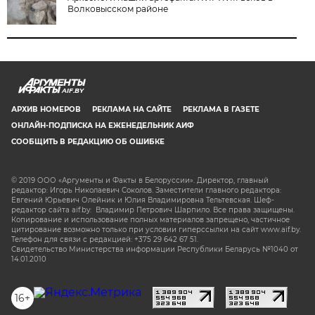
Волковысском районе
AIF.BY
АРХИВ НОМЕРОВ
РЕКЛАМА НА САЙТЕ
РЕКЛАМА В ГАЗЕТЕ
ОНЛАЙН-ПОДПИСКА НА ЕЖЕНЕДЕЛЬНИК АИФ
СООБЩИТЬ В РЕДАКЦИЮ ОБ ОШИБКЕ
© 2019 ООО «Аргументы и Факты в Белоруссии». Директор, главный
редактор: Игорь Николаевич Соколов. Заместители главного редактора:
Евгений Юрьевич Олейник и Юлия Владимировна Тельтевская. Шеф-
редактор сайта aif.by: Владимир Петрович Шарпило. Все права защищены.
Копирование и использование полных материалов запрещено, частичное
цитирование возможно только при условии гиперссылки на сайт www.aif.by.
Телефон для связи с редакцией: +375 29 642 67 51.
Свидетельство Министерства информации Республики Беларусь №1040 от
14.01.2010
16+