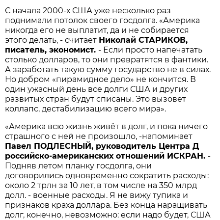
С начала 2000-х США уже несколько раз
поднимали потолок своего госдолга. «Америка
никогда его не выплатит, да и не собирается
этого делать, - считает
Николай СТАРИКОВ,
писатель, экономист.
- Если просто напечатать
столько долларов, то они превратятся в фантики.
А заработать такую сумму государство не в силах.
Но добром «пирамидное дело» не кончится. В
один ужасный день все долги США и других
развитых стран будут списаны. Это вызовет
коллапс, дестабилизацию всего мира».
«Америка всю жизнь живёт в долг, и пока ничего
страшного с ней не произошло, -напоминает
Павел ПОДЛЕСНЫЙ, руководитель Центра Д
российско-американских отношений ИСКРАН.
-
Подняв летом планку госдолга, они
договорились одновременно сократить расходы:
около 2 трлн за 10 лет, в том числе на 350 млрд
долл. - военные расходы. Я не вижу тупика и
признаков краха доллара. Без конца наращивать
долг, конечно, невозможно: если надо будет, США