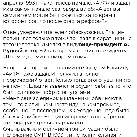
апрелю 1993 г. накопилось немало. «АиФ» и задал
их в самом начале разговора, в лоб: «А вот вы
сами в чём могли бы покаяться за то время,
которое прошло после старта реформ?»
Ответ, уверен, читателей обескуражил. Ельцин
повинился только в том, что... взял в соратники не
того человека. Имелся в виду
вице-президент А.
Руцкой
, который в то время грозил президенту
«11 чемоданами с компроматом».
Вопросы о противостоянии со Съездом Ельцину
«АиФ» тоже задал. И получил вполне
пророческий ответ. Только тогда этого, увы, никто
не понял. Ельцин завёлся и осудил себя за то, что
был... слишком добр с депутатами:
«Меня сейчас единомышленники обвиняют в
том, что я слишком часто иду на компромисс,
особенно на последнем, IX Съезде. Не надо было
бы...» «Ошибку» Ельцин исправил в октябре того
же года, расстреляв парламент...
Очень важным отличием той ситуации было
положение СМИ. В 1993 г. и исполнительная, и