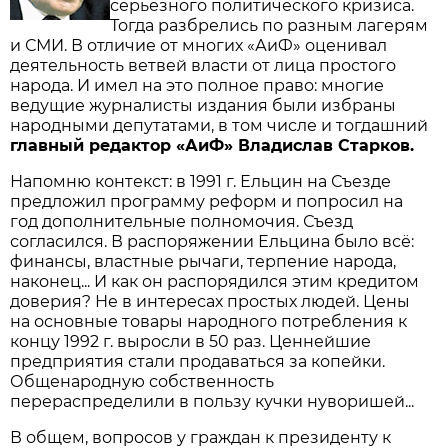
серьёзного политического кризиса.
Тогда разбрелись по разным лагерям
и СМИ. В отличие от многих «АиФ» оценивал
деятельность ветвей власти от лица простого
народа. И имел на это полное право: многие
ведущие журналисты издания были избраны
народными депутатами, в том числе и тогдашний
главный редактор «АиФ» Владислав Старков.
Напомню контекст: в 1991 г. Ельцин на Съезде
предложил программу реформ и попросил на
год дополнительные полномочия. Съезд
согласился. В распоряжении Ельцина было всё:
финансы, властные рычаги, терпение народа,
наконец... И как он распорядился этим кредитом
доверия? Не в интересах простых людей. Цены
на основные товары народного потребления к
концу 1992 г. выросли в 50 раз. Ценнейшие
предприятия стали продаваться за копейки.
Общенародную собст­венность
перераспределили в пользу кучки нуворишей...
В общем, вопросов у граждан к президенту к