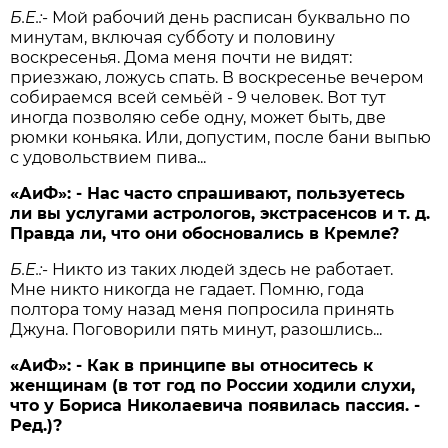
Б.Е.:
- Мой рабочий день расписан буквально по
минутам, включая субботу и половину
воскресенья. Дома меня почти не видят:
приезжаю, ложусь спать. В воскресенье вечером
собираемся всей семьёй - 9 человек. Вот тут
иногда позволяю себе одну, может быть, две
рюмки коньяка. Или, допустим, после бани выпью
с удовольствием пива...
«АиФ»:
- Нас часто спрашивают, пользуетесь
ли вы услугами астрологов, экстрасенсов и т. д.
Правда ли, что они обосновались в Кремле?
Б.Е.:
- Никто из таких людей здесь не работает.
Мне никто никогда не гадает. Помню, года
полтора тому назад меня попросила принять
Джуна. Поговорили пять минут, разошлись...
«АиФ»:
- Как в принципе вы относитесь к
женщинам (в тот год по России ходили слухи,
что у Бориса Николаевича появилась пассия. -
Ред.)?