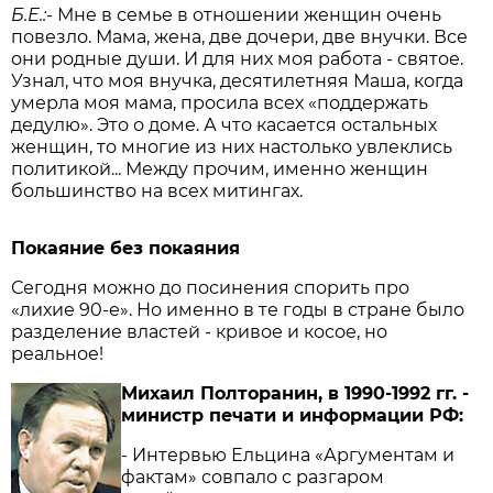
Б.Е.:
- Мне в семье в отношении женщин очень
повезло. Мама, жена, две дочери, две внучки. Все
они родные души. И для них моя работа - святое.
Узнал, что моя внучка, десятилетняя Маша, когда
умерла моя мама, просила всех «поддержать
дедулю». Это о доме. А что касается остальных
женщин, то многие из них настолько увлеклись
политикой... Между прочим, именно женщин
большинство на всех митингах.
Покаяние без покаяния
Сегодня можно до посинения спорить про
«лихие 90-е». Но именно в те годы в стране было
разделение властей - кривое и косое, но
реальное!
Михаил Полторанин, в 1990-1992 гг. -
министр печати и информации РФ:
- Интервью Ельцина «Аргументам и
фактам» совпало с разгаром