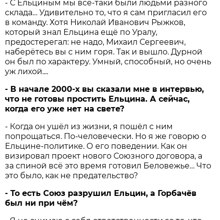
- С Ельциным мы всё-таки были людьми разного
склада… Удивительно то, что я сам пригласил его
в команду. Хотя Николай Иванович Рыжков,
который знал Ельцина ещё по Уралу,
предостерегал: не надо, Михаил Сергеевич,
наберётесь вы с ним горя. Так и вышло. Дурной
он был по характеру. Умный, способный, но очень
уж лихой....
-
В
начале 2000-
х
вы
сказали
мне
в
интервью,
что
не
готовы
простить
Ельцина.
А
сейчас,
когда
его
уже
нет
на
свете?
- Когда он ушёл из жизни, я пошёл с ним
попрощаться. По-человечески. Но я же говорю о
Ельцине-политике. О его поведении. Как он
визировал проект нового Союзного договора, а
за спиной всё это время готовил Беловежье… Что
это было, как не предательство?
-
То
есть
Союз
разрушил
Ельцин,
а
Горбачёв
был
ни
при
чём?