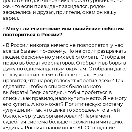
достаточно для чиновника любого уровня. Ясно
же, что если президент засиделся, рядом
засиделись и друзья, приятели, с кем он кашу
варил.
-
Могут
ли
египетские
или
ливийские
события
повториться
в
России?
- В России никогда ничего не повторяется, у нас
всегда бывает по-своему. Но не стоит раздражать
людей, бесконечно у них всё отбирать. Отобрали
право выбора губернаторов. Отобрали выборы в
Думу по одномандатным округам. Отобрали даже
графу «против всех» в бюллетенях… Вам не
нравится, что народ голосует «против всех»? Так
сделайте, чтобы в списках было из кого
выбирать! Ведь сегодня, чтобы пробиться в
списки, как правило, надо купить место. Я не могу
его купить. А кто может? Политическую систему
«улучшили» так, что даже то хорошее, что в ней
было, к чёрту дезорганизовали! Парламент,
судебная система больше похожи на имитацию.
«Единая Россия» напоминает КПСС в худшие