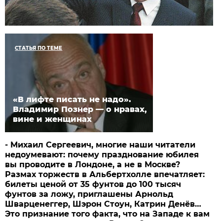
СТАТЬЯ ПО ТЕМЕ
«В лифте писать не надо».
Владимир Познер — о нравах,
вине и женщинах
-
Михаил
Сергеевич,
многие
наши
читатели
недоумевают:
почему
празднование
юбилея
вы
проводите
в
Лондоне,
а
не
в
Москве?
Размах
торжеств
в
Альбертхолле
впечатляет:
билеты
ценой
от 35
фунтов
до 100
тысяч
фунтов
за
ложу,
приглашены
Арнольд
Шварценеггер,
Шэрон
Стоун,
Катрин
Денёв…
Это
признание
того
факта,
что
на
Западе
к
вам