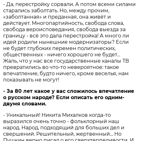
- Да, перестройку сорвали. А потом всеми силами
старались заболтать. Но, между прочим,
«заболтанная» и преданная, она живёт и
действует. Многопартийность, свобода слова,
свобода вероисповедания, свобода выезда за
границу - всё это дала перестройка! А много ли
идей родили нынешние модернизаторы? Если
не будет глубоких перемен политических,
общественных - ничего хорошего не будет…
Жаль, что у нас все государственные каналы ТВ
превратились во что-то невероятное: такое
впечатление, будто ничего, кроме веселья, нам
показывать не могут!
-
За 80
лет
какое
у
вас
сложилось
впечатление
о
русском
народе?
Если
описать
его
одним-
двумя
словами.
- Уникальный! Никита Михалков когда-то
выразился очень точно - фольклорный наш
народ. Народ, подходящий для больших дел и
свершений. Решительный, жертвенный… Но
Пушкин верно писал о его сверхтерпеливости. И