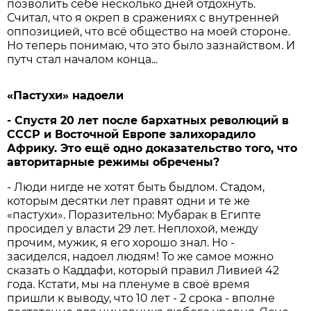
позволить себе несколько дней отдохнуть.
Считал, что я окреп в сражениях с внутренней
оппозицией, что всё общество на моей стороне.
Но теперь понимаю, что это было зазнайством. И
путч стал началом конца...
«Пастухи» надоели
-
Спустя 20
лет
после
бархатных
революций
в
СССР
и
Восточной
Европе
залихорадило
Африку.
Это
ещё
одно
доказательство
того,
что
авторитарные
режимы
обречены?
- Люди нигде не хотят быть быдлом. Стадом,
которым десятки лет правят одни и те же
«пастухи». Поразительно: Мубарак в Египте
просидел у власти 29 лет. Неплохой, между
прочим, мужик, я его хорошо знал. Но -
засиделся, надоел людям! То же самое можно
сказать о Каддафи, который правил Ливией 42
года. Кстати, мы на пленуме в своё время
пришли к выводу, что 10 лет - 2 срока - вполне