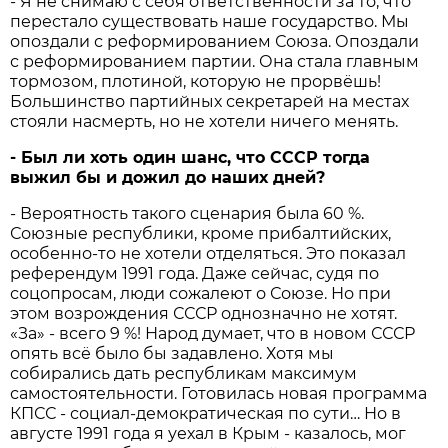
- Я не снимаю с себя ответственности за то, что
перестало существовать наше государство. Мы
опоздали с реформированием Союза. Опоздали
с реформированием партии. Она стала главным
тормозом, плотиной, которую не прорвёшь!
Большинство партийных секретарей на местах
стояли насмерть, но не хотели ничего менять.
-
Был
ли
хоть
один
шанс,
что
СССР
тогда
выжил
бы
и
дожил
до
наших
дней?
- Вероятность такого сценария была 60 %.
Союзные республики, кроме прибалтийских,
особенно-то не хотели отделяться. Это показал
референдум 1991 года. Даже сейчас, судя по
соцопросам, люди сожалеют о Союзе. Но при
этом возрождения СССР однозначно не хотят.
«За» - всего 9 %! Народ думает, что в новом СССР
опять всё было бы задавлено. Хотя мы
собирались дать республикам максимум
самостоятельности. Готовилась новая программа
КПСС - социал-демократическая по сути… Но в
августе 1991 года я уехал в Крым - казалось, мог