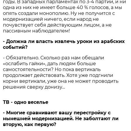
годы. В западных парламентах по 3-4 партии, и ни
одна из них не имеет больше 40 % голосов, а мы
опять создали монополию. Ну не получится с
модернизацией ничего, если народ не
почувствует себя действующим лицом, а не
пассивным наблюдателем!
-
Должна
ли
власть
извлечь
уроки
из
арабских
событий?
- Обязательно. Сколько раз нам обещали
«ослабить гайки», дать людям больше
самостоятельности? Но пока вертикаль
продолжает действовать. Хотя уже подгнили
корни вертикали, уже она не может проводить
решения сверху донизу…
ТВ - одно веселье
-
Многие
сравнивают
вашу
перестройку
с
нынешней
модернизацией.
Не
заболтают
ли
вторую,
как
первую?