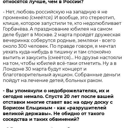
относятся
лучше,
чем
в
России?
- Нет, любовь российскую на западную я не
променяю
(
смеётся).
И вообще, это стереотип,
клише, которое запустили те, кто недолюбливает
Горбачёва. А празднование юбилея на самом
деле будет в Москве. 2 марта пройдёт дружеская
вечеринка: соберутся родные, земляки - всего
около 300 человек. По правде говоря, я мечтал
уехать куда-нибудь в тишину и там спокойно
выпить и закусить (смеётся)… Но друзья настояли
на том, чтобы юбилей всё-таки отметить. Ну а в
Лондоне 30 марта будут концерт и
благотворительный аукцион. Собранные деньги
пойдут на лечение детей, больных раком.
-
Вы
упомянули
о
недоброжелателях,
их
и
сегодня
немало.
Спустя 20
лет
после
вашей
отставки
многие
ставят
вас
на
одну
доску
с
Борисом
Ельциным -
как «
разрушителей
великой
державы».
Не
обидно
от
такого
соседства
и
таких
обвинений?