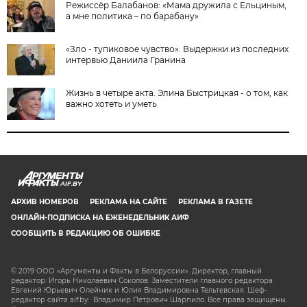
Режиссёр Балабанов: «Мама дружила с Ельциным,
а мне политика – по барабану»
«Зло - тупиковое чувство». Выдержки из последних
интервью Даниила Гранина
Жизнь в четыре акта. Элина Быстрицкая - о том, как
важно хотеть и уметь
AIF.BY
АРХИВ НОМЕРОВ
РЕКЛАМА НА САЙТЕ
РЕКЛАМА В ГАЗЕТЕ
ОНЛАЙН-ПОДПИСКА НА ЕЖЕНЕДЕЛЬНИК АИФ
СООБЩИТЬ В РЕДАКЦИЮ ОБ ОШИБКЕ
© 2019 ООО «Аргументы и Факты в Белоруссии». Директор, главный
редактор: Игорь Николаевич Соколов. Заместители главного редактора:
Евгений Юрьевич Олейник и Юлия Владимировна Тельтевская. Шеф-
редактор сайта aif.by: Владимир Петрович Шарпило. Все права защищены.