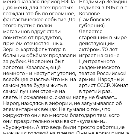
меня оказался период НЭПа.
Владимир Зельдин.
Для меня, для всех простых
Родился в 1915 г. в г.
граждан это было огромное,
Козлове
фантастическое событие. До
(Тамбовская
этого пустые полки
губерния).
магазинов вдруг стали
Является
ломиться от продуктов,
старейшим в мире
причём отечественных.
действующим
Зерно, картофель тогда в
актёром. 70 лет
больших объёмах продавали
играет на сцене
за рубеж. Червонец был
Центрального
золотой. Казалось, ещё
академического
немного - и наступит утопия,
театра Российской
всеобщее счастье. Что мы на
армии. Народный
самом деле будем жить в
артист СССР. Женат
самой лучшей стране на
в третий раз.
свете. К сожалению, сказки наяву не бывает…
Народ, находясь в эйфории, не задумывался об
элементарных вещах. Не думали о том, что
жируют-то они во многом благодаря тем, кого
они презрительно называют «кулаками»,
«буржуями». А это ведь были просто работящие
мужики с головой на плечах. Они не водку пили, а