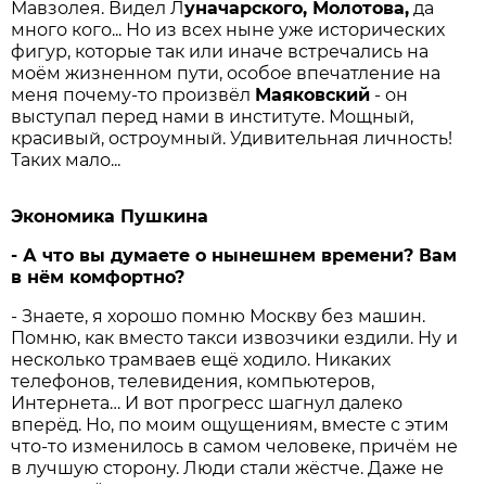
Мавзолея. Видел Л
уначарского, Молотова,
да
много кого... Но из всех ныне уже исторических
фигур, которые так или иначе встречались на
моём жизненном пути, особое впечатление на
меня почему-то произвёл
Маяков­ский
- он
выступал перед нами в институте. Мощный,
красивый, остроумный. Удивительная личность!
Таких мало...
Экономика Пушкина
- А что вы думаете о нынешнем времени? Вам
в нём комфорт­но?
- Знаете, я хорошо помню Москву без машин.
Помню, как вместо такси извозчики ездили. Ну и
несколько трамваев ещё ходило. Никаких
телефонов, телевидения, компьютеров,
Интернета… И вот прогресс шагнул далеко
вперёд. Но, по моим ощущениям, вместе с этим
что-то изменилось в самом человеке, причём не
в лучшую сторону. Люди стали жёстче. Даже не