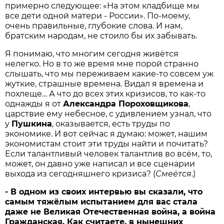
примерно следующее: «На этом кладбище мы
все дети одной матери - России». По-моему,
очень правильные, глубокие слова. И нам,
братским народам, не стоило бы их забывать.
Я понимаю, что многим сегодня живётся
нелегко. Но в то же время мне порой странно
слышать, что мы переживаем какие-то совсем уж
жуткие, страшные времена. Видал я времена и
похлеще… А что до всех этих кризисов, то как-то
однажды я от
Александра Пороховщикова
,
царствие ему небесное, с удивлением узнал, что
у
Пушкина
, оказывается, есть труды по
экономике. И вот сейчас я думаю: может, нашим
экономистам стоит эти труды найти и почитать?
Если талантливый человек талантлив во всём, то,
может, он давно уже написал и все сценарии
выхода из сегодняшнего кризиса? (
Смеётся
.)
- В одном из своих интервью вы сказали, что
самым тяжёлым испытанием для вас стала
даже не Великая Отечественная война, а война
Гражданская. Как считаете, в нынешних