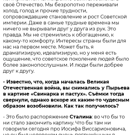
своё Отечество. Мы безропотно переживали
холод, голод и прочие трудности,
сопровождавшие становление и рост Советской
империи. Даже в самые трудные времена мы
ничего не вырывали друг у друга из рук. Это
правда. Мы не стремились к обогащению, к
какому-то комфорту. Интересы страны были для
нас на первом месте. Может быть, я
драматизирую, идеализирую, но у меня есть
ощущение, что советское поколение людей было
более законопослушным. И люди были добрее
друг к другу.
- Известно, что, когда началась Великая
Отечественная война, вы снимались у Пырьева
в картине «Свинарка и пастух». Съёмки тогда
свернули, однако вскоре их каким-то чудесным
образом возобновили. Как так получилось?
- Это было распоряжение
Сталина
: во что бы то
ни стало закончить картину. Что бы там ни
говорили сегодня про Иосифа Виссарионовича,
но он был человеком очень погружённым в