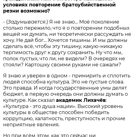
условиях повторение братоубийственной
резни возможно?
- (
Задумывается
.) Я не знаю… Моё поколение
столько пережило, что я о повторении подобных
вещей ни думать, ни тео­ретически рассуждать не
хочу. Не дай бог… Хочется тишины. И мы должны
сделать всё, чтобы эту тишину, какую-никакую
терпимость друг к другу сохранить. Ну что мы,
полок пустых, что ли, не видели? В очередях не
стояли? Картошку своими руками не сажали?
Я знаю и уверен в одном - примирить и сплотить
людей способна культура. Это не пустые слова.
Это правда. И когда государственные умы делят
бюджет, в первую очередь они должны думать о
культуре. Как сказал
академик Лихачёв
:
«Культура - это душа нации». Высокий уровень
культуры в обществе способен победить
коррупцию, халатность, преступность и прочие
неприятные явления.
Но при всём этом, как это сейчас ни