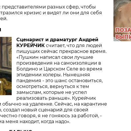
 представителями разных сфер, чтобы
 отразился кризис и видят ли они для себя
ей.
ы
Сценарист и драматург Андрей
КУРЕЙЧИК
считает, что для людей
пишущих сейчас прекрасное время.
«Пушкин написал свои лучшие
произведения на самоизоляции в
Болдино и Царском Селе во время
эпидемии холеры. Нынешняя
пандемия - это шанс остановиться,
о
осмотреться, вернуться к тем
замыслам, которые не успел
реализовать раньше». Курейчик
и обычно на удаленке. Сейчас, на карантине
р, создал новый сценарий для своей
честно говоря, я не гоняюсь за работой, -
ма меня находит, когда надо».