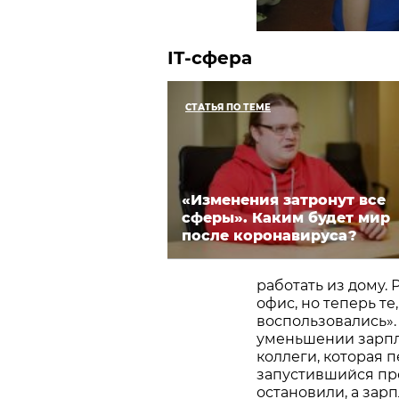
IT
-сфера
СТАТЬЯ ПО ТЕМЕ
«Изменения затронут все
сферы». Каким будет мир
после коронавируса?
работать из дому.
офис, но теперь те
воспользовались». 
уменьшении зарпла
коллеги, которая п
запустившийся пр
остановили, а зар