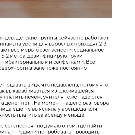
анцев. Детские группы сейчас не работают
нам, на уроки для взрослых приходят 2-3
ают все меры безопасности: социальное
,5-2 метра, дезинфицируют руки
антибактериальными салфетками. Все
верхности в зале тоже постоянно
.
 подавать виду, что подавлена, потому что
как выкарабкиваться из сложившейся
ду платить нечем, учителя тоже надеются
, а денег нет… На момент нашего разговора
ица еще не выясняла у арендодателя,
жность платить за аренду меньше.
кое сон, постоянно думаю о том, где найти
Ирина. – Решили попробовать проводить