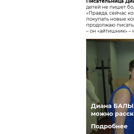
Писательница Д
детей не пишет бол
«Правда, сейчас к
покупать новые ко
продолжаю писать:
– он «айтишник» –
Диана БАЛЫК
можно расск
Подробнее