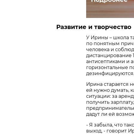
Развитие и творчество
У Ирины – школа т
по понятным причи
человека и соблюд
дистанцирование 1
антисептиками и 
горизонтальные по
дезинфицируются
Ирина старается не
ей нужно думать, 
ситуации: за арен
получить зарплату
предпринимательн
дадут ли ей возмо
- Я забыла, что та
выход, - говорит 