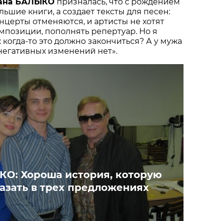
иана БАЛЫКО
призналась, что с рождением
ьшие книги, а создает тексты для песен:
онцерты отменяются, и артисты не хотят
мпозиции, пополнять репертуар. Но я
 когда-то это должно закончиться? А у мужа
 негативных изменений нет».
О: Хороша история, которую
азать в трех предложениях