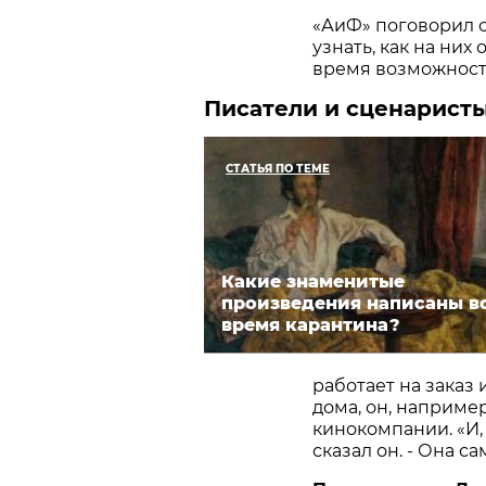
«АиФ» поговорил с
узнать, как на них
время возможност
Писатели и сценарист
СТАТЬЯ ПО ТЕМЕ
Какие знаменитые
произведения написаны в
время карантина?
работает на заказ 
дома, он, наприме
кинокомпании. «И, 
сказал он. - Она са