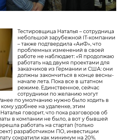
Тестировщица Наталья – сотрудница
небольшой зарубежной IT-компании
– также подтвердила «АиФ», что
проблемных изменений в своей
работе не наблюдает: «Я продолжаю
работать над двумя проектами для
заказчиков из Германии и США: они
должны закончиться в конце весны-
начале лета. Пока все в штатном
режиме. Единственное, сейчас
сотрудники по желанию могут
 Ранее по умолчанию нужно было ходить в
, кому удобнее на удаленке, этим
Наталья говорит, что пока разговоров об
ты в компании не было, а вот у бывшей
ерешла работать на стартап (только
оект) разработчиком ПО, инвестиции
плату сократили как минимум на 20%.