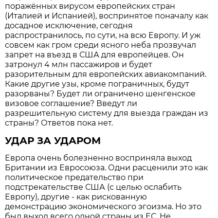
поражённых вирусом европейских стран
(Италией и Испанией), воспринятое поначалу как
досадное исключение, сегодня
распространилось, по сути, на всю Европу. И уж
совсем как гром среди ясного неба прозвучал
запрет на въезд в США для европейцев. Он
затронул 4 млн пассажиров и будет
разорительным для европейских авиакомпаний.
Какие другие узы, кроме пограничных, будут
разорваны? Будет ли ограничено шенгенское
визовое соглашение? Введут ли
разрешительную систему для выезда граждан из
страны? Ответов пока нет.
УДАР ЗА УДАРОМ
Европа очень болезненно восприняла выход
Британии из Евросоюза. Одни расценили это как
политическое предательство при
подстрекательстве США (с целью ослабить
Европу), другие - как рискованную
демонстрацию экономического эгоизма. Но это
был выход всего одной страны из ЕС. Не