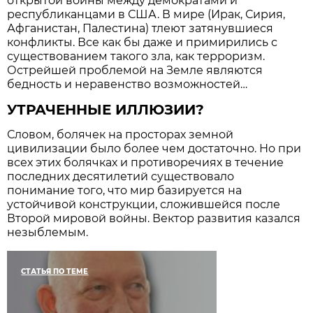
открытой войны между демократами и
республиканцами в США. В мире (Ирак, Сирия,
Афганистан, Палестина) тлеют затянувшиеся
конфликты. Все как бы даже и примирились с
существованием такого зла, как терроризм.
Острейшей проблемой на Земле являются
бедность и неравенство возможностей…
УТРАЧЕННЫЕ ИЛЛЮЗИИ?
Словом, болячек на просторах земной
цивилизации было более чем достаточно. Но при
всех этих болячках и противоречиях в течение
последних десятилетий существовало
понимание того, что мир базируется на
устойчивой конструкции, сложившейся после
Второй мировой войны. Вектор развития казался
незыблемым.
СТАТЬЯ ПО ТЕМЕ