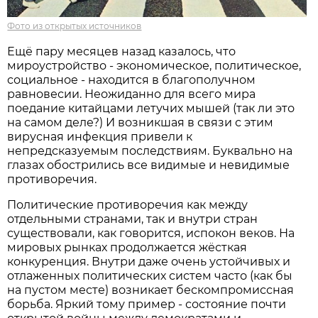
Фото из открытых источников
Ещё пару месяцев назад казалось, что
мироустройство - экономическое, политическое,
социальное - находится в благополучном
равновесии. Неожиданно для всего мира
поедание китайцами летучих мышей (так ли это
на самом деле?) И возникшая в связи с этим
вирусная инфекция привели к
непредсказуемым последствиям. Буквально на
глазах обострились все видимые и невидимые
противоречия.
Политические противоречия как между
отдельными странами, так и внутри стран
существовали, как говорится, испокон веков. На
мировых рынках продолжается жёсткая
конкуренция. Внутри даже очень устойчивых и
отлаженных политических систем часто (как бы
на пустом месте) возникает бескомпромиссная
борьба. Яркий тому пример - состояние почти