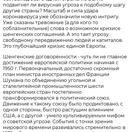
подвигнет ли вирусная угроза к подобному шагу
другие страны? Масштаб и сила удара
коронавируса уже обозначили новую интригу.
Уже сказаны тревожные (а для кого-то
соблазнительные) слова о возможном кризисе
шенгенских соглашений. А это таит угрозу
свободному передвижению людей и капиталов.
Это глубочайший кризис единой Европы.
Шенгенские договорённости - чуть ли не главное
достижение европейской политики начиная с
1950 г. Первоначальный, достаточно скромный
план министра иностранных дел Франции
Шумана по объединению угольной и
сталелитейной промышленности шести
европейских стран постепенно
трансформировался в политический союз.
Движение к такому союзу было продиктовано, с
одной стороны, быстро растущим влиянием
США, а с другой - умело культивируемым мифом
о советской угрозе. События с точки зрения
мирового времени развивались стремительно: в