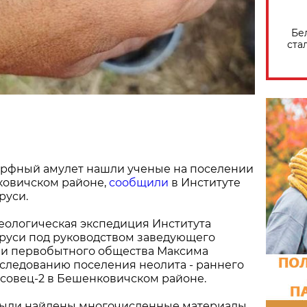
Бе
ста
рфный амулет нашли ученые на поселении
ковичском районе,
сообщили
в Институте
руси.
еологическая экспедиция Института
руси под руководством заведующего
ии первобытного общества Максима
следованию поселения неолита - раннего
совец-2 в Бешенковичском районе.
были найдены многочисленные материалы