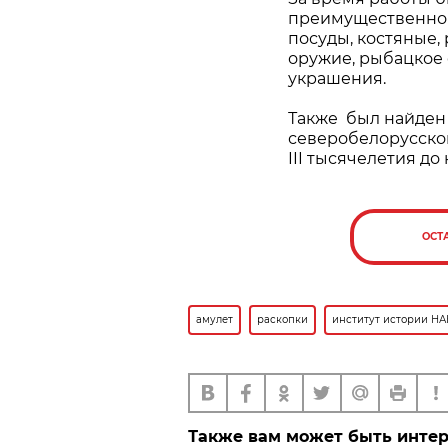
преимущественно 
посуды, костяные,
оружие, рыбацкое
украшения.
Также был найден
северобелорусской
III тысячелетия до
ОСТ
амулет
раскопки
институт истории НА
Также вам может быть инте