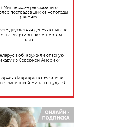
В Минлесхозе рассказали о
олее пострадавших от непогоды
районах
есте двухлетняя девочка выпала
 окна квартиры на четвертом
этаже
Беларуси обнаружили опасную
икаду из Северной Америки
лоруска Маргарита Фефилова
ла чемпионкой мира по пулу-10