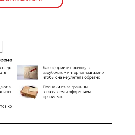
ресно
о надо
Как оформить посылку в
ать
зарубежном интернет-магазине,
чтобы она не улетела обратно
дают в
Посылки из-за границы:
раницы
заказываем и оформляем
правильно
тов ко