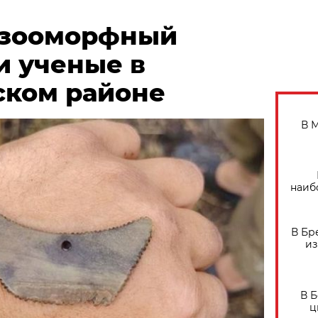
 зооморфный
и ученые в
ком районе
В 
наиб
В Бр
из
В 
ц