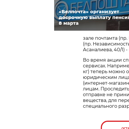
«Белпочта» организует
досрочную выплату пенси
8 марта
зале почтамта (пр.
(пр. Независимости,
Асаналиева, 40/1) - 
Во время акции сп
сервисах. Наприме
кг) теперь можно 
юридическим лиц
(интернет-магазин
лицам. Проследить
отправке не прин
вещества, для пе
специального раз
ОСТ