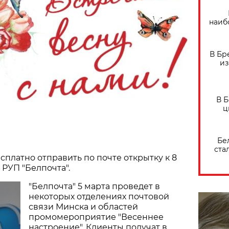
наиб
В Бр
из
В 
ц
Бе
ста
сплатно отправить по почте открытку к 8
 РУП "Белпочта".
"Белпочта" 5 марта проведет в
некоторых отделениях почтовой
связи Минска и областей
промомероприятие "Весеннее
настроение". Клиенты получат в