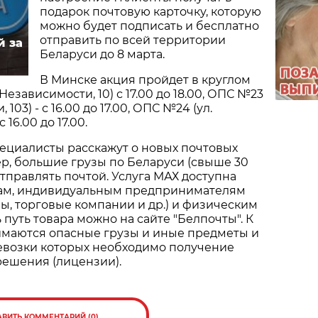
подарок почтовую карточку, которую
можно будет подписать и бесплатно
отправить по всей территории
й за
Беларуси до 8 марта.
В Минске акция пройдет в круглом
 Независимости, 10) с 17.00 до 18.00, ОПС №23
 103) - с 16.00 до 17.00, ОПС №24 (ул.
с 16.00 до 17.00.
ециалисты расскажут о новых почтовых
р, большие грузы по Беларуси (свыше 30
отправлять почтой. Услуга МАХ доступна
ам, индивидуальным предпринимателям
ы, торговые компании и др.) и физическим
 путь товара можно на сайте "Белпочты". К
имаются опасные грузы и иные предметы и
ревозки которых необходимо получение
решения (лицензии).
АВИТЬ КОММЕНТАРИЙ (0)