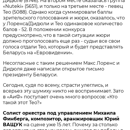
Дидюле (8746). На втором месте оказалась группа
«Nuteki» (5651), и только на третьем месте - певец
Тео (5088). Однако когда суммировали баллы
зрительского голосования и жюри, оказалось, что
у Лоренса/Дидюли и Тео одинаковое количество
балов - 52. В положении конкурса
предусмотрено, что в такой ситуации жюри
должно проголосовать еще раз - судьи все свои
голоса отдали Тео, который и будет представлять
Беларусь на «Евровидении».
Несогласные с таким решением Макс Лоренс и
Дидюля даже написали открытое письмо
президенту Беларуси.
Сегодня, судя по всему, страсти улеглись, и
всерьез эту шумиху никто не воспринимает. Зато
в «АиФ» поступает очень много вопросов: «Кто
такой этот Тео?»
Солист оркестра под управлением Михаила
Финберга, композитор, аранжировщик Юрий
ВАЩУК
на сцене уже 15 лет. Почему за столько