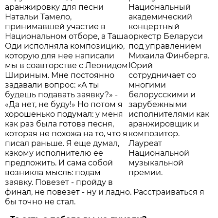
аранжировку для песни
Национальный
Натальи Тамело,
академический
принимавшей участие в
концертный
Национальном отборе, а Таша
оркестр Беларуси
Оди исполняла композицию,
под управлением
которую для нее написали
Михаила Финберга.
мы в соавторстве с Леонидом
Юрий
Шириным. Мне постоянно
сотрудничает со
задавали вопрос: «А ты
многими
будешь подавать заявку?» -
белорусскими и
«Да нет, не буду!» Но потом я
зарубежными
хорошенько подумал: у меня
исполнителями как
как раз была готова песня,
аранжировщик и
которая не похожа на то, что я
композитор.
писал раньше. Я еще думал,
Лауреат
какому исполнителю ее
Национальной
предложить. И сама собой
музыкальной
возникла мысль: подам
премии.
заявку. Повезет - пройду в
финал, не повезет - ну и ладно. Расстраиваться я
бы точно не стал.