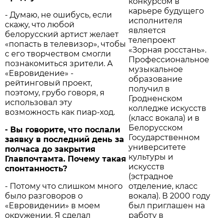
конкурсом в
карьере будущего
- Думаю, не ошибусь, если
исполнителя
скажу, что любой
является
белорусский артист желает
телепроект
«попасть в телевизор», чтобы
«Зорная росстань».
с его творчеством смогли
Профессиональное
познакомиться зрители. А
музыкальное
«Евровидение» -
образование
рейтинговый проект,
получил в
поэтому, грубо говоря, я
Гродненском
использовал эту
колледже искусств
возможность как пиар-ход.
(класс вокала) и в
Белорусском
- Вы говорите, что послали
Государственном
заявку в последний день за
университете
полчаса до закрытия
культуры и
Главпочтамта. Почему такая
искусств
спонтанность?
(эстрадное
- Потому что слишком много
отделение, класс
было разговоров о
вокала). В 2000 году
«Евровидении» в моем
был приглашен на
окружении. Я сделал
работу в