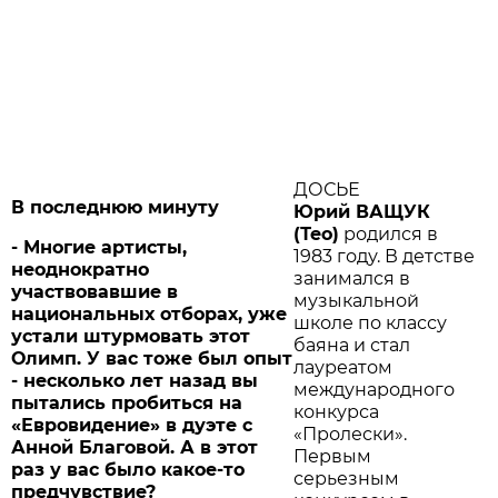
ДОСЬЕ
В последнюю минуту
Юрий ВАЩУК
(Тео)
родился в
- Многие артисты,
1983 году. В детстве
неоднократно
занимался в
участвовавшие в
музыкальной
национальных отборах, уже
школе по классу
устали штурмовать этот
баяна и стал
Олимп. У вас тоже был опыт
лауреатом
- несколько лет назад вы
международного
пытались пробиться на
конкурса
«Евровидение» в дуэте с
«Пролески».
Анной Благовой. А в этот
Первым
раз у вас было какое-то
серьезным
предчувствие?