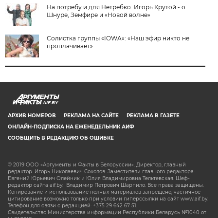
На потребу и для Нетребко. Игорь Крутой - о
Шнуре, Земфире и «Новой волне»
Солистка группы «IOWA»: «Наш эфир никто не
проплачивает»
AIF.BY
АРХИВ НОМЕРОВ
РЕКЛАМА НА САЙТЕ
РЕКЛАМА В ГАЗЕТЕ
ОНЛАЙН-ПОДПИСКА НА ЕЖЕНЕДЕЛЬНИК АИФ
СООБЩИТЬ В РЕДАКЦИЮ ОБ ОШИБКЕ
© 2019 ООО «Аргументы и Факты в Белоруссии». Директор, главный
редактор: Игорь Николаевич Соколов. Заместители главного редактора:
Евгений Юрьевич Олейник и Юлия Владимировна Тельтевская. Шеф-
редактор сайта aif.by: Владимир Петрович Шарпило. Все права защищены.
Копирование и использование полных материалов запрещено, частичное
цитирование возможно только при условии гиперссылки на сайт www.aif.by.
Телефон для связи с редакцией: +375 29 642 67 51.
Свидетельство Министерства информации Республики Беларусь №1040 от