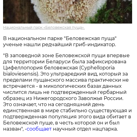
Национальный парк «Беловежская пуща».
В национальном парке "Беловежская пуща"
ученые нашли редчайший гриб-индикатор.
"В заповедной зоне Беловежской пущи впервые
для территории Беларуси была зафиксирована
Цифеллопория беловежская (Cyphelloporia
bialoviesensis). Это ультраредкий вид, который за
пределами пущанского массива практически не
встречается - в микологических базах данных
числится лишь не подтвержденный гербарный
образец из Нижегородского Заволжья России.
Это означает, что на сегодняшний день
единственная в мире стабильно существующая и
подтвержденная популяция этого вида обитает в
Беловежской пуще, в честь которой он и был
назван", -
сообщает
научный отдел нацпарка.