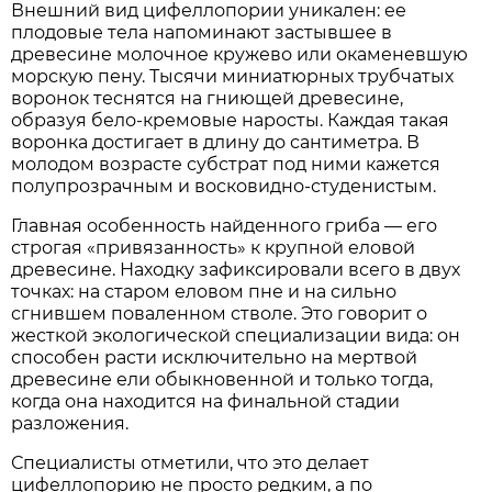
Внешний вид цифеллопории уникален: ее
плодовые тела напоминают застывшее в
древесине молочное кружево или окаменевшую
морскую пену. Тысячи миниатюрных трубчатых
воронок теснятся на гниющей древесине,
образуя бело-кремовые наросты. Каждая такая
воронка достигает в длину до сантиметра. В
молодом возрасте субстрат под ними кажется
полупрозрачным и восковидно-студенистым.
Главная особенность найденного гриба — его
строгая «привязанность» к крупной еловой
древесине. Находку зафиксировали всего в двух
точках: на старом еловом пне и на сильно
сгнившем поваленном стволе. Это говорит о
жесткой экологической специализации вида: он
способен расти исключительно на мертвой
древесине ели обыкновенной и только тогда,
когда она находится на финальной стадии
разложения.
Специалисты отметили, что это делает
цифеллопорию не просто редким, а по