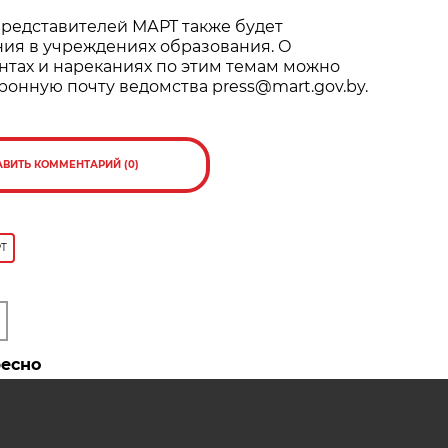
представителей МАРТ также будет
ния в учреждениях образования. О
тах и нареканиях по этим темам можно
ронную почту ведомства press@mart.gov.by.
АВИТЬ КОММЕНТАРИЙ (0)
Т
ресно
 будут
Как хотят увеличить долю продаж
отечественных товаров,
рассказали в МАРТ