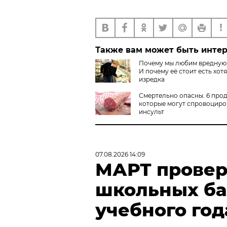
Также вам может быть инте
Почему мы любим вредную
И почему её стоит есть хот
изредка
Смертельно опасны. 6 прод
которые могут спровоциро
инсульт
07.08.2026 14:09
МАРТ провер
школьных ба
учебного год