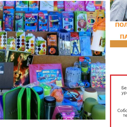
Бе
ур
Собо
т