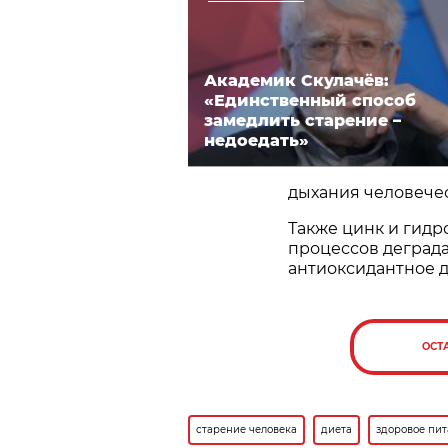
Академик Скулачёв:
«Единственный способ
замедлить старение –
недоедать»
дыхания человечес
Также цинк и гид
процессов деграда
антиоксидантное д
ОСТ
старение человека
диета
здоровое пи