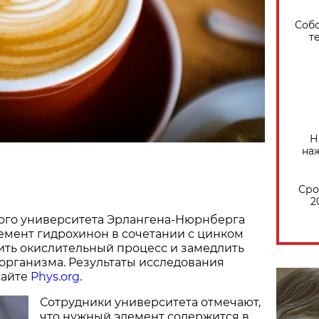
Собо
т
Н
на
Сро
2
ого университета Эрлангена-Нюрнберга
лемент гидрохинон в сочетании с цинком
ить окислительный процесс и замедлить
организма. Результаты исследования
сайте
Phys.org
.
Сотрудники университета отмечают,
что нужный элемент содержится в