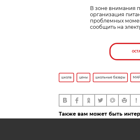
В зоне внимания 
организация пита
проблемных момен
сообщить на элект
ОСТ
школа
цены
школьные базары
МАР
Также вам может быть инте
Школьные базары в стране
работать почти до конца
сентября