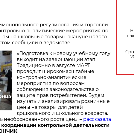
имонопольного регулирования и торговли
Н
контрольно-аналитические мероприятия по
на
нам на школьные товары накануне нового
 этом сообщили в ведомстве.
Сро
«Подготовка к новому учебному году
2
выходит на завершающий этап.
Традиционно в августе МАРТ
проводит широкомасштабные
контрольно-аналитические
мероприятия по вопросам
соблюдения законодательства о
е
защите прав потребителей. Будем
онца
изучать и анализировать розничные
цены на товары для детей
дошкольного и школьного возраста.
ь необоснованного роста цен», –
рассказала
 координации контрольной деятельности
РОНЧИК
.