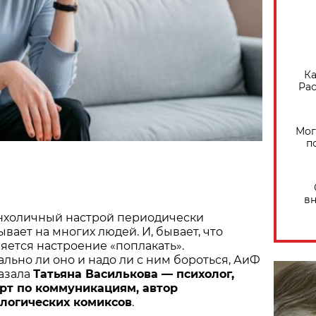
Ка
Рас
Мог
п
вн
холичный настрой периодически
ывает на многих людей. И, бывает, что
яется настроение «поплакать».
льно ли оно и надо ли с ним бороться, АиФ
азала
Татьяна Василькова — психолог,
рт по коммуникациям, автор
логических комиксов
.