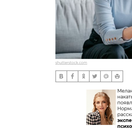
shutterstock.com
Мелан
накат
появл
Норма
расск
экспе
психо