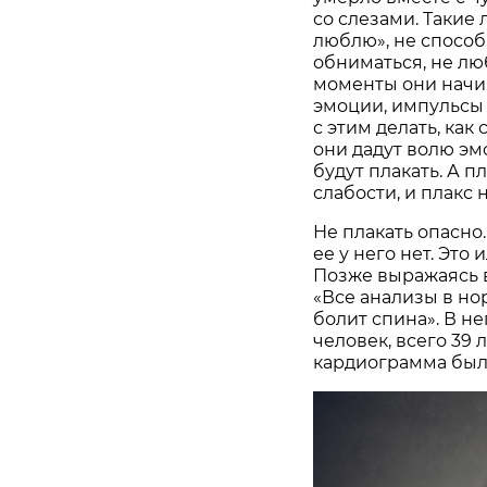
со слезами. Такие 
люблю», не способ
обниматься, не люб
моменты они начи
эмоции, импульсы 
с этим делать, как
они дадут волю эм
будут плакать. А п
слабости, и плакс 
Не плакать опасно.
ее у него нет. Это 
Позже выражаясь в
«Все анализы в нор
болит спина». В н
человек, всего 39 
кардиограмма был