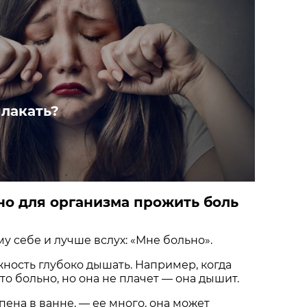
плакать?
но для организма прожить боль
у себе и лучше вслух: «Мне больно».
жность глубоко дышать. Например, когда
то больно, но она не плачет — она дышит.
к пена в ванне, — ее много, она может