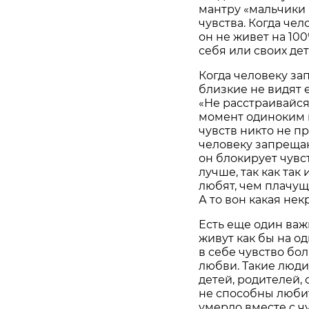
мантру «мальчики 
чувства. Когда чел
он не живет на 100
себя или своих де
Когда человеку зап
близкие не видят е
«Не расстраивайся,
момент одиноким в 
чувств никто не пр
человеку запрещаю
он блокирует чувст
лучше, так как так
любят, чем плачущ
А то вон какая нек
Есть еще один важ
живут как бы на о
в себе чувство бо
любви. Такие люди
детей, родителей,
не способны любит
умерло вместе с ч