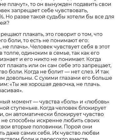
не плачут», то он вынужден подавить свои
овек запрещает себе чувствовать,
%. Но разве такой судьбы хотели бы все для
тей?
рещают плакать, это говорит о том, что
го боли, то есть не понимают его:
 не плачь». Человек чувствует себя в этот
толпе, одиноким в семье, так как его
изнает и его никто не понимает. Когда
т плакать или он сам себе это запрещает,
во боли. Когда не болит — нет слез. И так
 им довольны. С сухими глазами его больше
им: «Ты же хорошая девочка, не плачь.
расивая».
ный момент — чувства «боль» и «любовь»
дной ступеньке. Когда человек блокирует
ли, он автоматически блокирует чувство
 не способны искренне любить своих
 свои вторые половинки. Порой они
ь даже самих себя. Их чувство любви
увством боли и пересохло вместе