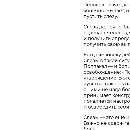
Человек плачет, ко
конечно. Бывает, 
пустить слезу.
Слезы, конечно, б
надевает человек,
и получить опреде
получить свою выг
Когда человеку дей
Слезы в такой сит
Поплакал — и боли
освобождение: «По
утверждение. В эт
чувства, тяжесть н
с ними не надо бо
принимает констр
появляется настро
и освободить себя
Слезы — это еще и
Важно не сдержива
боль.