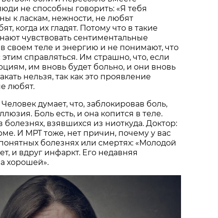
люди не способны говорить: «Я тебя
ны к ласкам, нежности, не любят
ят, когда их гладят. Потому что в такие
нают чувствовать сентиментальные
в своем теле и энергию и не понимают, что
 с этим справляться. Им страшно, что, если
оциям, им вновь будет больно, и они вновь
лакать нельзя, так как это проявление
не любят.
 Человек думает, что, заблокировав боль,
иллюзия. Боль есть, и она копится в теле.
 болезнях, взявшихся из ниоткуда. Доктор:
ме. И МРТ тоже, нет причин, почему у вас
епонятных болезнях или смертях: «Молодой
лет, и вдруг инфаркт. Его недавняя
а хорошей».