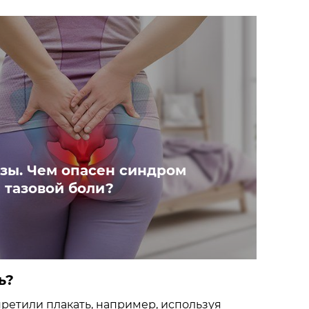
зы. Чем опасен синдром
 тазовой боли?
ь?
претили плакать, например, используя