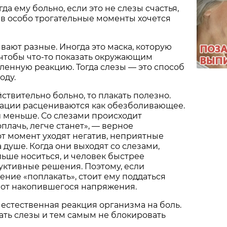
гда ему больно, если это не слезы счастья,
и в особо трогательные моменты хочется
ывают разные. Иногда это маска, которую
 чтобы что-то показать окружающим
ленную реакцию. Тогда слезы — это способ
оду.
ствительно больно, то плакать полезно.
уации расцениваются как обезболивающее.
 меньше. Со слезами происходит
плачь, легче станет», — верное
от момент уходят негатив, неприятные
а душе. Когда они выходят со слезами,
льше носиться, и человек быстрее
уктивные решения. Поэтому, если
ение «поплакать», стоит ему поддаться
 от накопившегося напряжения.
 естественная реакция организма на боль.
ть слезы и тем самым не блокировать