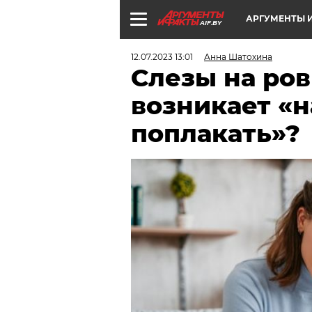
АРГУМЕНТЫ И
AIF.BY
12.07.2023 13:01
Анна Шатохина
Слезы на ров
возникает «
поплакать»?