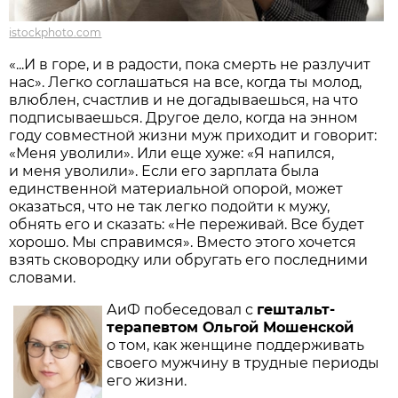
istockphoto.com
«...И в горе, и в радости, пока смерть не разлучит
нас». Легко соглашаться на все, когда ты молод,
влюблен, счастлив и не догадываешься, на что
подписываешься. Другое дело, когда на энном
году совместной жизни муж приходит и говорит:
«Меня уволили». Или еще хуже: «Я напился,
и меня уволили». Если его зарплата была
единственной материальной опорой, может
оказаться, что не так легко подойти к мужу,
обнять его и сказать: «Не переживай. Все будет
хорошо. Мы справимся». Вместо этого хочется
взять сковородку или обругать его последними
словами.
АиФ побеседовал с
гештальт-
терапевтом Ольгой Мошенской
о том, как женщине поддерживать
своего мужчину в трудные периоды
его жизни.