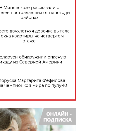
В Минлесхозе рассказали о
олее пострадавших от непогоды
районах
есте двухлетняя девочка выпала
 окна квартиры на четвертом
этаже
Беларуси обнаружили опасную
икаду из Северной Америки
лоруска Маргарита Фефилова
ла чемпионкой мира по пулу-10