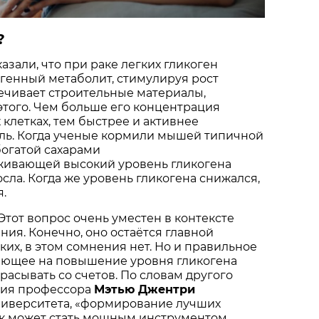
?
азали, что при раке легких гликоген
огенный метаболит, стимулируя рост
ечивает строительные материалы,
того. Чем больше его концентрация
 клетках, тем быстрее и активнее
оль. Когда ученые кормили мышей типичной
богатой сахарами
живающей высокий уровень гликогена
осла. Когда же уровень гликогена снижался,
я.
 Этот вопрос очень уместен в контексте
ния. Конечно, оно остаётся главной
ких, в этом сомнения нет. Но и правильное
тающее на повышение уровня гликогена
брасывать со счетов. По словам другого
ния профессора
Мэтью Джентри
ниверситета, «формирование лучших
 может стать мощным инструментом