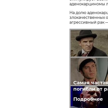
аденокарциномы л
На долю аденокар
злокачественных о
агрессивный рак —
Самая частая
погибли от р
Подробнее