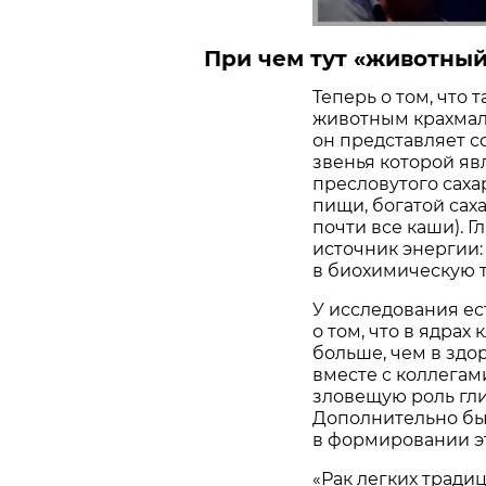
При чем тут «животный
Теперь о том, что 
животным крахмал
он представляет с
звенья которой яв
пресловутого саха
пищи, богатой сах
почти все каши). 
источник энергии: 
в биохимическую т
У исследования ес
о том, что в ядрах 
больше, чем в здор
вместе с коллега
зловещую роль гли
Дополнительно бы
в формировании эт
«Рак легких тради