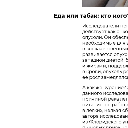
Еда или табак: кто кого
Исследователи пок
действует как онк
опухоли. Он обесп
необходимые для э
в злокачественных
развивается опух
западной диетой, 
и жирами, поддер
в крови, опухоль р
её рост замедлялс
А как же курение?
данного исследова
причиной рака лег
питание, не рабо
в легких, нельзя с
автора исследова
из Флоридского у
пищевых привычек