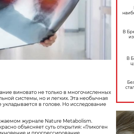
наиб
В Бр
из
В 
ц
Бе
ста
ание виновато не только в многочисленных
ьной системы, но и легких. Эта необычная
е укладывается в голове. Но исследование
ажаемом журнале Nature Metabolism.
красно объясняет суть открытия: «Гликоген
икновение и прогрессирование