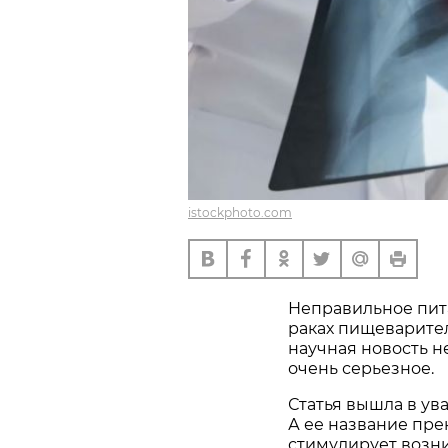
istockphoto.com
Неправильное пит
раках пищеварител
научная новость н
очень серьезное.
Статья вышла в ув
А ее название пре
стимулирует возн