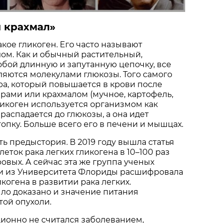
 крахмал»
такое гликоген. Его часто называют
ом. Как и обычный растительный,
обой длинную и запутанную цепочку, все
ляются молекулами глюкозы. Того самого
ра, который повышается в крови после
арами или крахмалом (мучное, картофель,
Гликоген используется организмом как
распадается до глюкозы, а она идет
опку. Больше всего его в печени и мышцах.
ть предыстория. В 2019 году вышла статья
клеток рака легких гликогена в 10–100 раз
овых. А сейчас эта же группа ученых
ми из Университета Флориды расшифровала
когена в развитии рака легких.
ло доказано и значение питания
ой опухоли.
ционно не считался заболеванием,