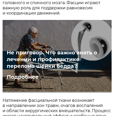
головного и спинного мозга. Фасции играют
важную роль для поддержки равновесия
и координации движений.
Не приговор. Что важно знать о
лечении и профилактике
перелома шейки бедра?
Подробнее
Натяжение фасциальной ткани возникает
в направлении зон травм, очагов воспалений
и области хирургических вмешательств. Процесс
имеет накопительный эффект и особенно ярко