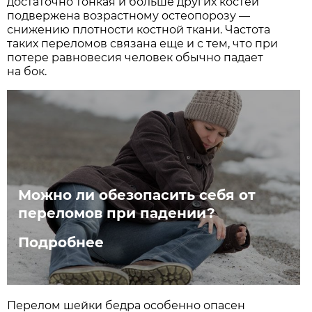
достаточно тонкая и больше других костей
подвержена возрастному остеопорозу —
снижению плотности костной ткани. Частота
таких переломов связана еще и с тем, что при
потере равновесия человек обычно падает
на бок.
Можно ли обезопасить себя от
переломов при падении?
Подробнее
Перелом шейки бедра особенно опасен