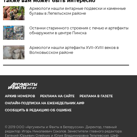
Также вам может быть интересно
Археологи нашли янтарные подвески и каменные
булавы в Лепельском районе
Останки старинного строения с печью и артефакты
обнаружили в центре Пинска
Археологи нашли артефакты XVII–XVIII веков в
Волковысском районе
AIF.BY
АРХИВ НОМЕРОВ
РЕКЛАМА НА САЙТЕ
РЕКЛАМА В ГАЗЕТЕ
ОНЛАЙН-ПОДПИСКА НА ЕЖЕНЕДЕЛЬНИК АИФ
СООБЩИТЬ В РЕДАКЦИЮ ОБ ОШИБКЕ
© 2019 ООО «Аргументы и Факты в Белоруссии». Директор, главный
редактор: Игорь Николаевич Соколов. Заместители главного редактора:
Евгений Юрьевич Олейник и Юлия Владимировна Тельтевская. Шеф-