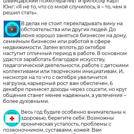
швейцарский психотерапевт и философ Карл
Юнг: «Я не то, что со мной случилось, я – то, чем я
решил стать».
В делах не стоит перекладывать вину на
обстоятельства или других людей. До
июня хорошо заняться бизнесом на дому,
семейным бизнесом или работой в сфере
недвижимости. Затем вплоть до октября
наступит отличный период в работе. В основном
удастся заработать благодаря искусству,
педагогической деятельности, работе с детскими
коллективами или творческим инициативам. И,
несмотря на то что с октября увеличится
нагрузка, карьерный рост вам обеспечен. 6
декабря принесет доходы через соцсети, но круг
общения станет менее надежным, а увлечения –
более духовными.
Весь год будьте особенно внимательны к
здоровью, берегите себя. Возможны
хроническая усталость, проблемы с
позвоночником, суставами, кожей. Вам