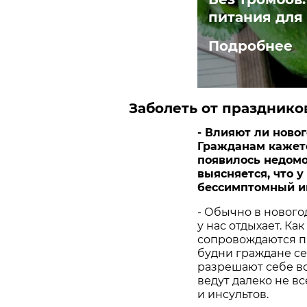
питания для
Подробнее
Заболеть от празднико
- Влияют ли ново
Гражданам кажетс
появилось недомо
выясняется, что у
бессимптомный ин
- Обычно в нового
у нас отдыхает. Ка
сопровождаются п
будни граждане се
разрешают себе вс
ведут далеко не в
и инсультов.