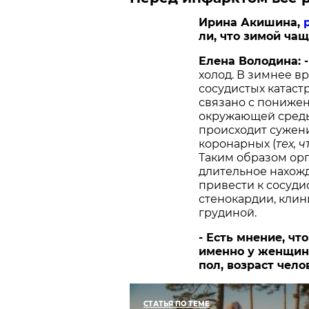
Ирина Акишина,
ли, что зимой ча
Елена Володина: 
холод. В зимнее в
сосудистых катастр
связано с пониже
окружающей среды.
происходит сужени
коронарных (
тех, 
Таким образом орг
длительное нахож
привести к сосуди
стенокардии, кли
грудиной.
- Есть мнение, ч
именно у женщин.
пол, возраст чело
СТАТЬЯ ПО ТЕМЕ