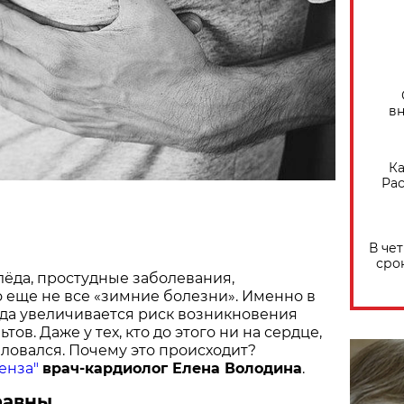
вн
Ка
Рас
В че
сро
лёда, простудные заболевания,
 еще не все «зимние болезни». Именно в
ода увеличивается риск возникновения
тов. Даже у тех, кто до этого ни на сердце,
аловался. Почему это происходит?
енза"
врач-кардиолог Елена Володина
.
равны