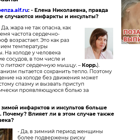
penza.aif.ru
: - Елена Николаевна, правда
ще случаются инфаркты и инсульты?
-
Да, жара не так опасна, как
ремя частота сердечно-
оф возрастает. Это как раз
нием температуры
 На холоде у человека
е сосудов, в том числе и
что питают сердечную мышцу
. –
Корр.
).
анизм пытается сохранить тепло. Поэтому
дение на холоде без движения может
стому спазму и вызвать приступ
нически проявляющуюся болью за
то зимой инфарктов и инсультов больше
 Почему? Влияет ли в этом случае также
века?
- Да, в зимний период женщины
более подвержены риску