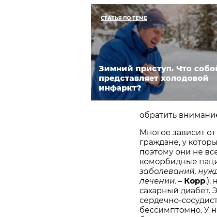
СТАТЬЯ ПО ТЕМЕ
Зимний приступ. Что собо
представляет холодовой
инфаркт?
обратить внимани
Многое зависит от
граждане, у котор
поэтому они не вс
коморбидные паци
заболеваний, нуж
лечении
. –
Корр
.)
сахарный диабет. 
сердечно-сосудист
бессимптомно. У н