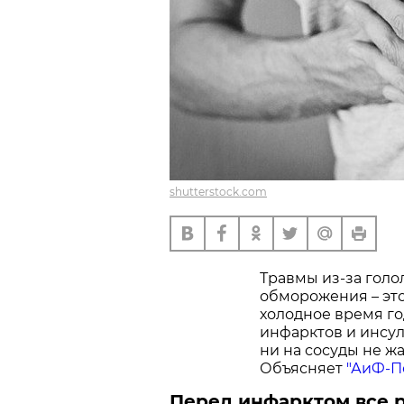
shutterstock.com
Травмы из-за голо
обморожения – это
холодное время г
инфарктов и инсуль
ни на сосуды не ж
Объясняет
"АиФ-П
Перед инфарктом все 