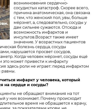
возникновения сердечно-
сосудистых катастроф. Скорее всего,
причина анатомическая, она связана
с тем, что женский пол, увы, больше
мёрзнет, а, следовательно, сосуды у
ови.
дам сильнее сужаются. Отсюда и
возможность инфарктов и
инсультов.Возраст также имеет
значение. У возрастных пациентов
ческая болезнь сердца, сосуды
ми, нарушается просвет сосудов,
аметр. Когда человек мёрзнет, сосуды ещё
и это может привести к инфаркту
ия здесь роли не играет: перед инфарктом
 равны.
учиться инфаркт у человека, который
я на сердце и сосуды?
ациенты не обращают внимания на тот
ый у них возникает. Почему происходит
длительное время не обращается к врачу,
нием, за показателями крови, не