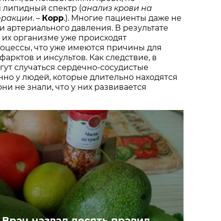
 липидный спектр (
анализ крови на
 фракции
. –
Корр
.). Многие пациенты даже не
 артериального давления. В результате
в их организме уже происходят
оцессы, что уже имеются причины для
арктов и инсультов. Как следствие, в
ут случаться сердечно-сосудистые
нно у людей, которые длительно находятся
они не знали, что у них развивается
 Врач назвал десять правил