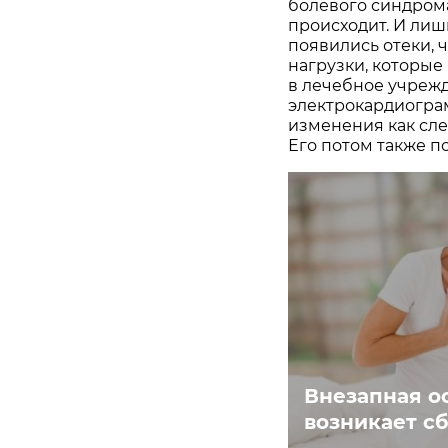
болевого синдрома
происходит. И лишь
появились отеки, 
нагрузки, которы
в лечебное учрежд
электрокардиограм
изменения как сл
Его потом также п
Внезапная ос
возникает сб