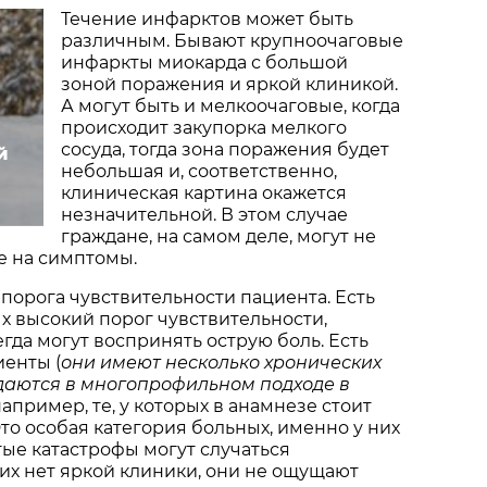
Течение инфарктов может быть
различным. Бывают крупноочаговые
инфаркты миокарда с большой
зоной поражения и яркой клиникой.
А могут быть и мелкоочаговые, когда
происходит закупорка мелкого
сосуда, тогда зона поражения будет
й
небольшая и, соответственно,
клиническая картина окажется
незначительной. В этом случае
граждане, на самом деле, могут не
е на симптомы.
 порога чувствительности пациента. Есть
ых высокий порог чувствительности,
егда могут воспринять острую боль. Есть
енты (
они имеют несколько хронических
даются в многопрофильном подходе в
, например, те, у которых в анамнезе стоит
Это особая категория больных, именно у них
ые катастрофы могут случаться
их нет яркой клиники, они не ощущают