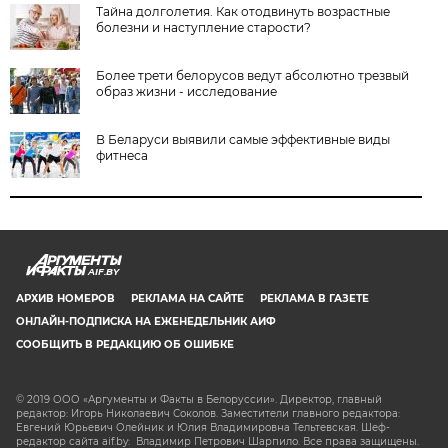
Тайна долголетия. Как отодвинуть возрастные
болезни и наступление старости?
Более трети белорусов ведут абсолютно трезвый
образ жизни - исследование
В Беларуси выявили самые эффективные виды
фитнеса
AIF.BY
АРХИВ НОМЕРОВ
РЕКЛАМА НА САЙТЕ
РЕКЛАМА В ГАЗЕТЕ
ОНЛАЙН-ПОДПИСКА НА ЕЖЕНЕДЕЛЬНИК АИФ
СООБЩИТЬ В РЕДАКЦИЮ ОБ ОШИБКЕ
© 2019 ООО «Аргументы и Факты в Белоруссии». Директор, главный
редактор: Игорь Николаевич Соколов. Заместители главного редактора:
Евгений Юрьевич Олейник и Юлия Владимировна Тельтевская. Шеф-
редактор сайта aif.by: Владимир Петрович Шарпило. Все права защищены.