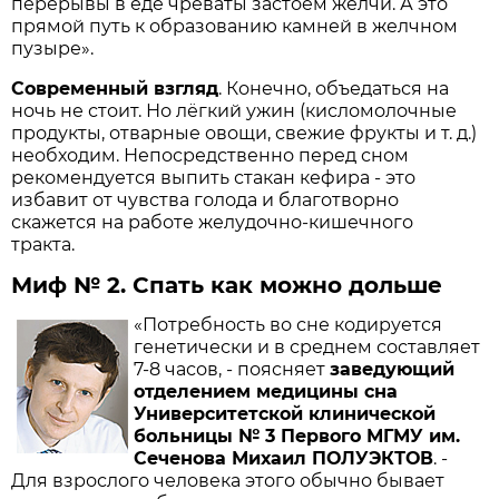
перерывы в еде чреваты застоем желчи. А это
прямой путь к образованию камней в желчном
пузыре».
Современный взгляд
. Конечно, объедаться на
ночь не стоит. Но лёгкий ужин (кисломолочные
продукты, отварные овощи, свежие фрукты и т. д.)
необходим. Непосредственно перед сном
рекомендуется выпить стакан кефира - это
избавит от чувства голода и благотворно
скажется на работе желудочно-кишечного
тракта.
Миф № 2. Спать как можно дольше
«Потребность во сне кодируется
генетически и в среднем составляет
7-8 часов, - поясняет
заведующий
отделением медицины сна
Университет­ской клиниче­ской
больницы № 3 Первого МГМУ им.
Сеченова Михаил ПОЛУЭКТОВ
. -
Для взрослого человека этого обычно бывает