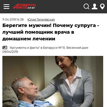
AIF.BY
11.04.2019 14:28
Юлия Тельтевская
Берегите мужчин! Почему супруга -
лучший помощник врача в
домашнем лечении
"Аргументы и факты" в Беларуси № 15. Весенний дым
09/04/2019