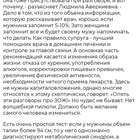
она тоже присутствовала при разговоре, и вот
почему, - разъясняет Людмила Аверкиевна. -
Дело в том, что из того объема информации,
которую рассказывает врач, хорошо, если
мужчина запомнит 5-10%. Зато женщина
запомнит все и будет своему мужу напоминать,
что делать. Как правило, супруга - лучший
помощник врача в домашнем лечении и
контроле за главой семьи. А основная часть
рекомендаций касается изменения образа
жизни: отказа от курения, употребления
алкоголя, корректировки пищевых привычек,
увеличения физической активности,
необходимости четкого приема лекарств. Здесь
не нужны капиталовложения, однако многие
относятся к этому скептически, говорят: «Опять
эти разговоры про ЗОЖ!» Но чудес не бывает. Нет
волшебной пилюли. Должно быть желание
самого человека измениться.
Есть очень простой тест: если у мужчины объем
талии более 94 см, то у него однозначно
диагностируют метаболический синдром, а