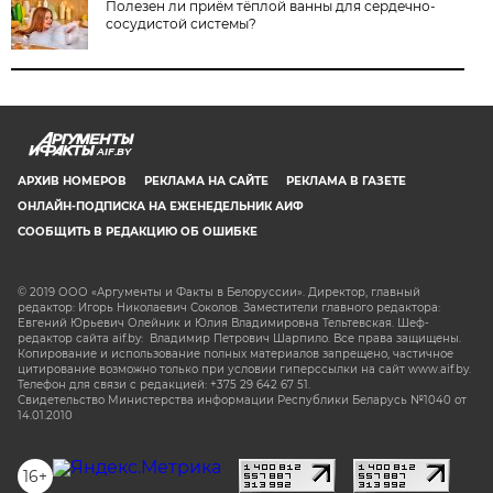
Полезен ли приём тёплой ванны для сердечно-
сосудистой системы?
AIF.BY
АРХИВ НОМЕРОВ
РЕКЛАМА НА САЙТЕ
РЕКЛАМА В ГАЗЕТЕ
ОНЛАЙН-ПОДПИСКА НА ЕЖЕНЕДЕЛЬНИК АИФ
СООБЩИТЬ В РЕДАКЦИЮ ОБ ОШИБКЕ
© 2019 ООО «Аргументы и Факты в Белоруссии». Директор, главный
редактор: Игорь Николаевич Соколов. Заместители главного редактора:
Евгений Юрьевич Олейник и Юлия Владимировна Тельтевская. Шеф-
редактор сайта aif.by: Владимир Петрович Шарпило. Все права защищены.
Копирование и использование полных материалов запрещено, частичное
цитирование возможно только при условии гиперссылки на сайт www.aif.by.
Телефон для связи с редакцией: +375 29 642 67 51.
Свидетельство Министерства информации Республики Беларусь №1040 от
14.01.2010
16+