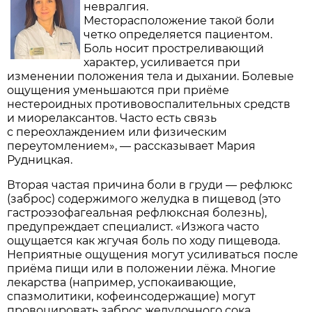
невралгия.
Месторасположение такой боли
четко определяется пациентом.
Боль носит простреливающий
характер, усиливается при
изменении положения тела и дыхании. Болевые
ощущения уменьшаются при приёме
нестероидных противовоспалительных средств
и миорелаксантов. Часто есть связь
с переохлаждением или физическим
переутомлением», — рассказывает Мария
Рудницкая.
Вторая частая причина боли в груди — рефлюкс
(заброс) содержимого желудка в пищевод (это
гастроэзофагеальная рефлюксная болезнь),
предупреждает специалист. «Изжога часто
ощущается как жгучая боль по ходу пищевода.
Неприятные ощущения могут усиливаться после
приёма пищи или в положении лёжа. Многие
лекарства (например, успокаивающие,
спазмолитики, кофеинсодержащие) могут
провоцировать заброс желудочного сока