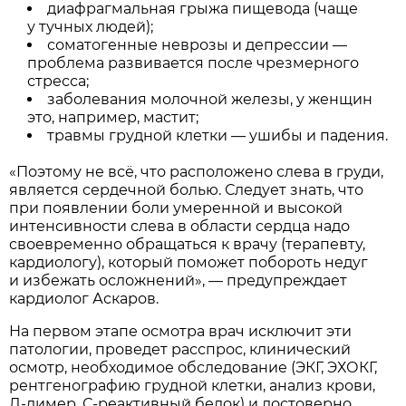
диафрагмальная грыжа пищевода (чаще
у тучных людей);
соматогенные неврозы и депрессии —
проблема развивается после чрезмерного
стресса;
заболевания молочной железы, у женщин
это, например, мастит;
травмы грудной клетки — ушибы и падения.
«Поэтому не всё, что расположено слева в груди,
является сердечной болью. Следует знать, что
при появлении боли умеренной и высокой
интенсивности слева в области сердца надо
своевременно обращаться к врачу (терапевту,
кардиологу), который поможет побороть недуг
и избежать осложнений», — предупреждает
кардиолог Аскаров.
На первом этапе осмотра врач исключит эти
патологии, проведет расспрос, клинический
осмотр, необходимое обследование (ЭКГ, ЭХОКГ,
рентгенографию грудной клетки, анализ крови,
Д-димер, С-реактивный белок) и достоверно