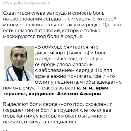
www.globallookpress.com
Схватиться слева за грудь и списать боль
на заболевания сердца — ситуация, с которой
многие сталкиваются не так уж и редко. Однако
есть немало патологий, которые только
маскируются под боли в сердце.
«В обиходе считается, что
дискомфорт (тяжесть) и боль
в грудной клетке, в первую
очередь слева, связаны
с заболеванием сердца. Но для
врача важно понимать, где и что
болит у пациента, чтобы адекватно
помочь ему», — рассказывает
к. м. н., врач-
терапевт, кардиолог Азизхон Аскаров
.
Выделяют боли сердечного происхождения
(кардиалгии) и боли в грудной клетке слева
(торакалгии), у которых может быть много
причин, отмечает специалист.