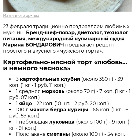
Из личного архива
23 февраля традиционно поздравляем любимых
мужчин.
Бренд-шеф-повар, диетолог, технолог
питания, международный кулинарный судья
Марина БОНДАРОВИЧ
предлагает рецепт
простого и вкусного «мужского торта».
Картофельно-мясной торт «любовь…
и немного чеснока»
3
картофельных клубня
(около 350 г) - 39
коп. (1 кг - 1 руб. 11 коп.)
1 средняя
морковь
(около 70 г) - 7 коп. (1 кг - 1
руб. 07 коп.)
1
яйцо
- 22 коп. (10 шт. - 2 руб. 20 коп.)
100 г
мякоти бедра курицы
- 66 коп. (1 кг - 6
руб. 59 коп.)
1 небольшая
луковица
(около 100 г) - 9 коп. (1
кг - 91 коп.)
Полстакана
сметаны
(около 100 г) - 54 коп.