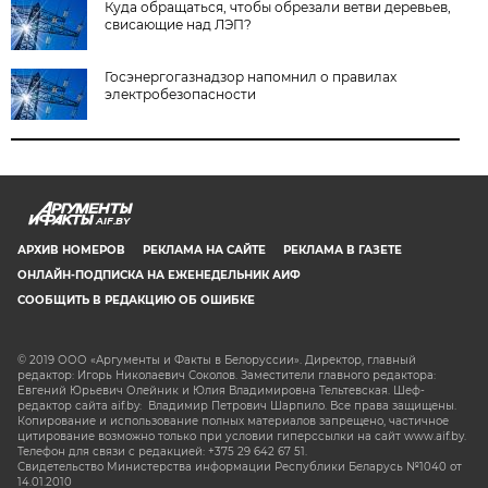
Куда обращаться, чтобы обрезали ветви деревьев,
свисающие над ЛЭП?
Госэнергогазнадзор напомнил о правилах
электробезопасности
AIF.BY
АРХИВ НОМЕРОВ
РЕКЛАМА НА САЙТЕ
РЕКЛАМА В ГАЗЕТЕ
ОНЛАЙН-ПОДПИСКА НА ЕЖЕНЕДЕЛЬНИК АИФ
СООБЩИТЬ В РЕДАКЦИЮ ОБ ОШИБКЕ
© 2019 ООО «Аргументы и Факты в Белоруссии». Директор, главный
редактор: Игорь Николаевич Соколов. Заместители главного редактора:
Евгений Юрьевич Олейник и Юлия Владимировна Тельтевская. Шеф-
редактор сайта aif.by: Владимир Петрович Шарпило. Все права защищены.
Копирование и использование полных материалов запрещено, частичное
цитирование возможно только при условии гиперссылки на сайт www.aif.by.
Телефон для связи с редакцией: +375 29 642 67 51.
Свидетельство Министерства информации Республики Беларусь №1040 от
14.01.2010