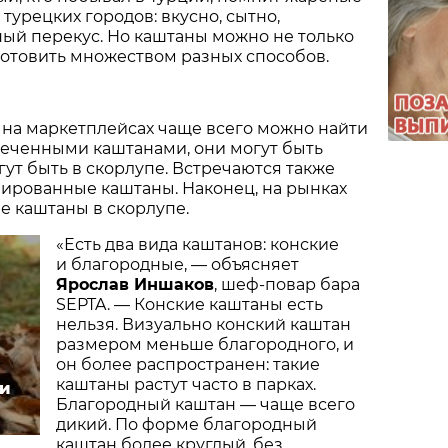
турецких городов: вкусно, сытно,
ый перекус. Но каштаны можно не только
готовить множеством разных способов.
 на маркетплейсах чаще всего можно найти
печенными каштанами, они могут быть
ут быть в скорлупе. Встречаются также
рованные каштаны. Наконец, на рынках
е каштаны в скорлупе.
«Есть два вида каштанов: конские
и благородные, — объясняет
Ярослав Иншаков
, шеф-повар бара
SEPTA. — Конские каштаны есть
нельзя. Визуально конский каштан
размером меньше благородного, и
он более распространен: такие
каштаны растут часто в парках.
 и
Благородный каштан — чаще всего
дикий. По форме благородный
каштан более круглый, без