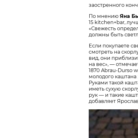
заостренного конч
По мнению
Яна Б
15 kitchen+bar, лу
«Свежесть определ
должны быть светл
Если покупаете св
смотреть на скор
вид, они приблизи
на вес», — отмеча
1870 Abrau-Durso w
молодого каштана 
Руками такой кашт
иметь сухую скорл
рук — и такие каш
добавляет Яросла