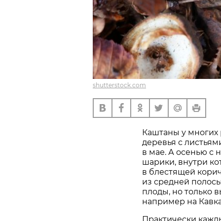
shutterstock.com
Каштаны у многих 
деревья с листья
в мае. А осенью с
шарики, внутри к
в блестящей корич
из средней полосы
плоды, но только 
например на Кавк
Практически кажды