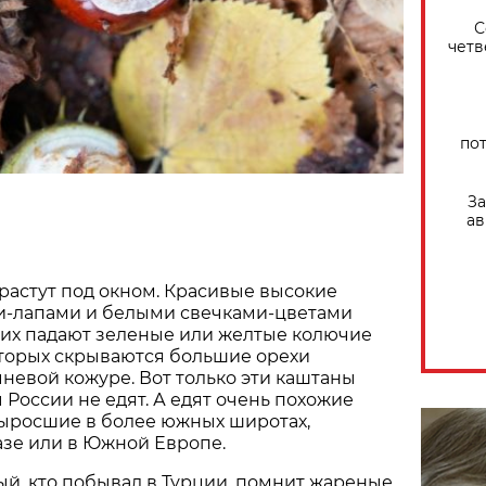
С
четв
по
За
ав
растут под окном. Красивые высокие
ми-лапами и белыми свечками-цветами
 них падают зеленые или желтые колючие
оторых скрываются большие орехи
невой кожуре. Вот только эти каштаны
 России не едят. А едят очень похожие
выросшие в более южных широтах,
азе или в Южной Европе.
й, кто побывал в Турции, помнит жареные