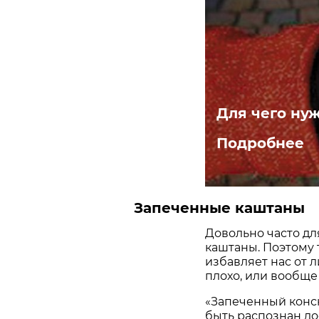
Для чего ну
Подробнее
Запеченные каштаны
Довольно часто дл
каштаны. Поэтому т
избавляет нас от л
плохо, или вообще 
«Запеченный конс
быть распознан до