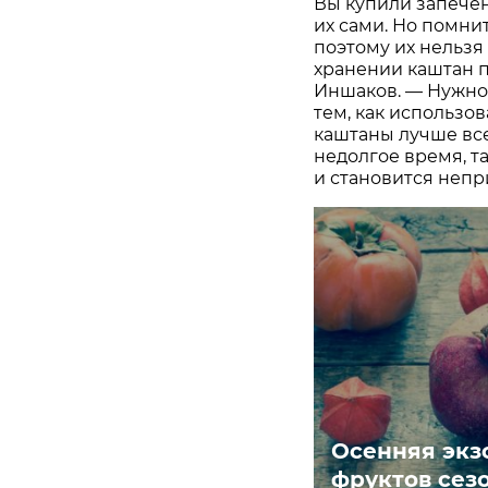
Вы купили запече
их сами. Но помни
поэтому их нельзя
хранении каштан п
Иншаков. — Нужно
тем, как использо
каштаны лучше все
недолгое время, та
и становится непр
Осенняя экз
фруктов сез