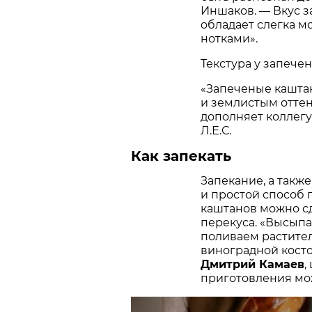
Иншаков. — Вкус 
обладает слегка м
нотками».
Текстура у запече
«Запеченые кашта
и землистым оттен
дополняет коллег
Л.Е.С.
Как запекать
Запекание, а так
и простой способ 
каштанов можно сд
перекуса. «Высыпа
поливаем растите
виноградной косто
Дмитрий Камаев
,
приготовления мо