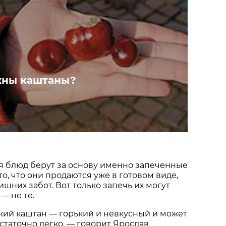
жны каштаны?
я блюд берут за основу именно запеченные
о, что они продаются уже в готовом виде,
ишних забот. Вот только запечь их могут
— не те.
кий каштан — горький и невкусный и может
статочно легко, — говорит Ярослав