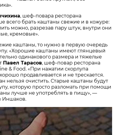
ика».
ычихина
, шеф-повара ресторана
чше всего брать каштаны свежие и в кожуре:
ить можно, разрезав пару штук, внутри они
ые, кремовые».
ежие каштаны, то нужно в первую очередь
лупу. «Хорошие каштаны имеют глянцевый
тельно одинакового размера и тяжелые
ет
Павел Тарасов
, шеф-повар ресторана
ine & Food. «При нажатии скорлупа
хорошо продавливается и не трескается.
ан нельзя очистить. Старые каштаны будут
упу, которую просто разломать при помощи
таны лучше не употреблять в пищу», —
в Иншаков.