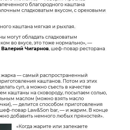
запеченного благородного каштана
олочным сладковатым вкусом, с ореховыми
нного каштана мягкая и рыхлая.
ны могут обладать сладковатым
ком во вкусе, это тоже нормально», —
у
Валерий Чигарнов
, шеф-повар ресторана
же жарка — самый распространенный
приготовления каштанов. Потом из этих
елать суп, а можно съесть в качестве
ем каштаны на сковороду, посыпаем солью,
льным маслом (можно взять масло
чки), — делится способом приготовления
 шеф-повар Law&Son bar, — и жарим. В конце
жно добавить немного любых пряностей».
«Когда жарите или запекаете