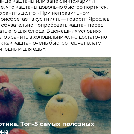
нные каштаны или запекли-пожарили
те, что каштаны довольно быстро портятся,
 хранить долго. «При неправильном
риобретает вкус гнили, — говорит Ярослав
 обязательно попробовать каштан перед
вать его для блюда. В домашних условиях
го хранить в холодильнике, но достаточно
к как каштан очень быстро теряет влагу
игодным для еды».
отика. Топ-5 самых полезных
она