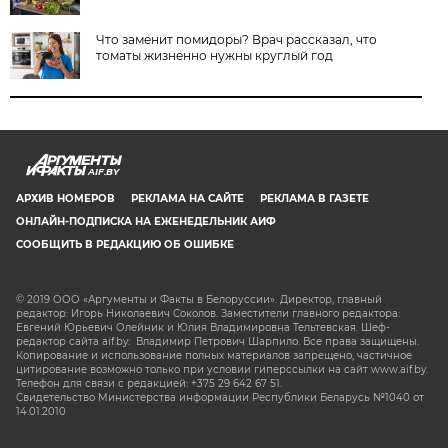
Что заменит помидоры? Врач рассказал, что
томаты жизненно нужны круглый год
AIF.BY
АРХИВ НОМЕРОВ
РЕКЛАМА НА САЙТЕ
РЕКЛАМА В ГАЗЕТЕ
ОНЛАЙН-ПОДПИСКА НА ЕЖЕНЕДЕЛЬНИК АИФ
СООБЩИТЬ В РЕДАКЦИЮ ОБ ОШИБКЕ
© 2019 ООО «Аргументы и Факты в Белоруссии». Директор, главный
редактор: Игорь Николаевич Соколов. Заместители главного редактора:
Евгений Юрьевич Олейник и Юлия Владимировна Тельтевская. Шеф-
редактор сайта aif.by: Владимир Петрович Шарпило. Все права защищены.
Копирование и использование полных материалов запрещено, частичное
цитирование возможно только при условии гиперссылки на сайт www.aif.by.
Телефон для связи с редакцией: +375 29 642 67 51.
Свидетельство Министерства информации Республики Беларусь №1040 от
14.01.2010