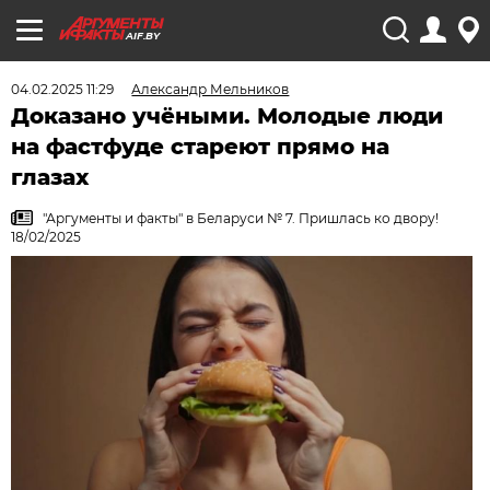
AIF.BY
04.02.2025 11:29
Александр Мельников
Доказано учёными. Молодые люди
на фастфуде стареют прямо на
глазах
"Аргументы и факты" в Беларуси № 7. Пришлась ко двору!
18/02/2025