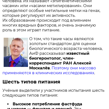
человека. Их называют «эпигенетическими
часами» или «часами метилирования». Они
определяют особые метильные метки на генах,
которые регулируют их активность.
Их образование происходит под влиянием
многих вредных факторов, и очень значимую
роль в этом играет питание.
О том, что такие часы являются
золотым стандартом для оценки
биологического возраста человека,
АиФ рассказывал
известный
биогеронтолог, член-
корреспондент РАН Алексей
Москалёв
.
Поэтому они массово
применяются в клинических исследованиях
.
Шесть типов питания
Учёные выделили у участников испытания шесть
следующих типов питания:
Высокое потребление фастфуда
и низкое
—
фруктов и овощей.
Эти