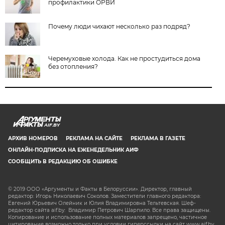
профилактики ОРВИ
Почему люди чихают несколько раз подряд?
Черемуховые холода. Как не простудиться дома
без отопления?
AIF.BY
АРХИВ НОМЕРОВ
РЕКЛАМА НА САЙТЕ
РЕКЛАМА В ГАЗЕТЕ
ОНЛАЙН-ПОДПИСКА НА ЕЖЕНЕДЕЛЬНИК АИФ
СООБЩИТЬ В РЕДАКЦИЮ ОБ ОШИБКЕ
© 2019 ООО «Аргументы и Факты в Белоруссии». Директор, главный
редактор: Игорь Николаевич Соколов. Заместители главного редактора:
Евгений Юрьевич Олейник и Юлия Владимировна Тельтевская. Шеф-
редактор сайта aif.by: Владимир Петрович Шарпило. Все права защищены.
Копирование и использование полных материалов запрещено, частичное
цитирование возможно только при условии гиперссылки на сайт www.aif.by.