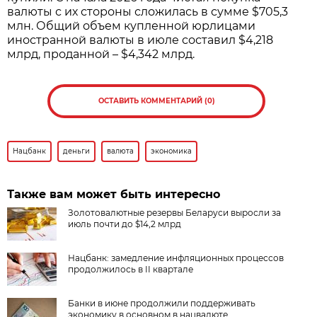
валюты с их стороны сложилась в сумме $705,3
млн. Общий объем купленной юрлицами
иностранной валюты в июле составил $4,218
млрд, проданной – $4,342 млрд.
ОСТАВИТЬ КОММЕНТАРИЙ (0)
Нацбанк
деньги
валюта
экономика
Также вам может быть интересно
Золотовалютные резервы Беларуси выросли за
июль почти до $14,2 млрд
Нацбанк: замедление инфляционных процессов
продолжилось в II квартале
Банки в июне продолжили поддерживать
экономику в основном в нацвалюте