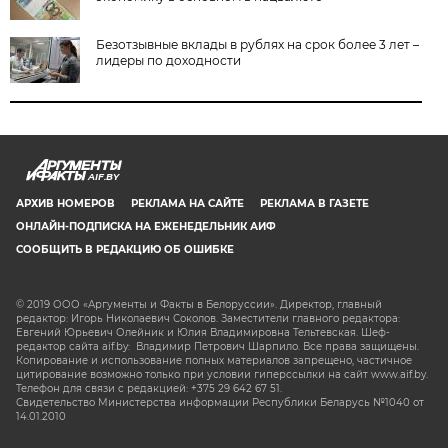
Безотзывные вклады в рублях на срок более 3 лет –
лидеры по доходности
AIF.BY
АРХИВ НОМЕРОВ
РЕКЛАМА НА САЙТЕ
РЕКЛАМА В ГАЗЕТЕ
ОНЛАЙН-ПОДПИСКА НА ЕЖЕНЕДЕЛЬНИК АИФ
СООБЩИТЬ В РЕДАКЦИЮ ОБ ОШИБКЕ
© 2019 ООО «Аргументы и Факты в Белоруссии». Директор, главный
редактор: Игорь Николаевич Соколов. Заместители главного редактора:
Евгений Юрьевич Олейник и Юлия Владимировна Тельтевская. Шеф-
редактор сайта aif.by: Владимир Петрович Шарпило. Все права защищены.
Копирование и использование полных материалов запрещено, частичное
цитирование возможно только при условии гиперссылки на сайт www.aif.by.
Телефон для связи с редакцией: +375 29 642 67 51.
Свидетельство Министерства информации Республики Беларусь №1040 от
14.01.2010