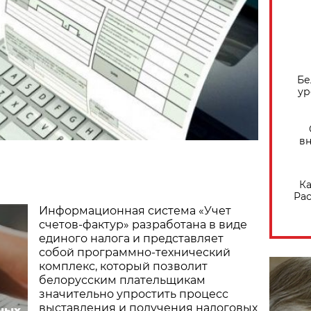
Бе
ур
вн
Ка
Рас
Информационная система «Учет
счетов-фактур» разработана в виде
единого налога и представляет
собой программно-технический
комплекс, который позволит
белорусским плательщикам
значительно упростить процесс
выставления и получения налоговых
ных