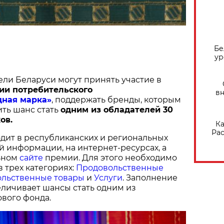
Бе
ур
ели Беларуси могут принять участие в
ии потребительского
вн
дная марка»
, поддержать бренды, которым
ить шанс стать
одним из обладателей 30
ов.
Ка
Рас
дит в республиканских и региональных
й информации, на интернет-ресурсах, а
ьном
сайте
премии. Для этого необходимо
в трех категориях:
Продовольственные
льственные товары
и
Услуги
. Заполнение
величивает шансы стать одним из
вого фонда.