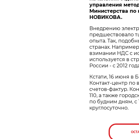
управления мето
Министерства по 
НОВИКОВА.
Внедрению электр
предшествовало т
опыта.
Так,
подобны
странах. Наприме
взимании НДС с и
используется в стр
России - с 2012 года
Кстати, 16 июня в
Контакт-центр по 
счетов-фактур. Ко
110, а также городс
по будним дням, с 
круглосуточно.
ОСТ