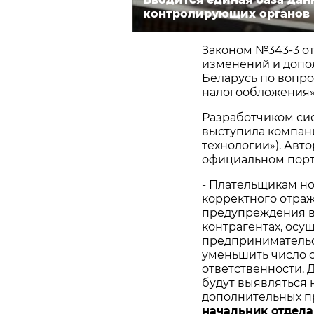
контролирующих органов
Законом №343-3 от
изменений и допо
Беларусь по вопр
налогообложения»
Разработчиком сис
выступила компан
технологии»). Авт
официальном пор
- Плательщикам но
корректного отраж
предупреждения в
контрагентах, ос
предпринимательс
уменьшить число 
ответственности. 
будут выявляться 
дополнительных пр
начальник отдела