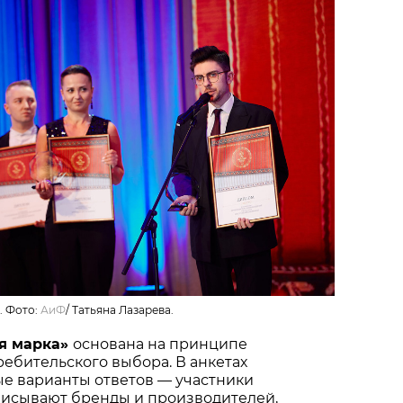
. Фото:
АиФ
/
Татьяна Лазарева.
я марка»
основана на принципе
ебительского выбора. В анкетах
ые варианты ответов — участники
писывают бренды и производителей,