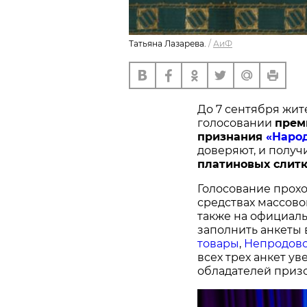
Татьяна Лазарева.
/
АиФ
До 7 сентября жит
голосовании
п
рем
признания
«Наро
доверяют, и получ
платиновых слитк
Голосование прохо
средствах массово
также на официал
заполнить анкеты 
товары
,
Непродово
всех трех анкет у
обладателей призо