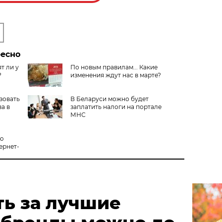
ресно
т ли у
По новым правилам... Какие
?
изменения ждут нас в марте?
зовать
В Беларуси можно будет
а в
заплатить налоги на портале
МНС
ю
ернет-
ть за лучшие