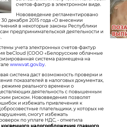
счетов-фактур в электронном виде.
Нововведение регламентировано
 30 декабря 2015 года «О внесении
лнений в некоторые законы Республики
осам предпринимательской деятельности и
.
темы учета электронных счетов-фактур
ия beCloud (СООО «Белорусские облачные
оризированная система размещена на
тале
www.vat.gov.by
.
вая система даст возможность проверки и
ения показателей в налоговых документах,
 режиме реального времени о
уществляющих деятельность с повышенным
ким риском. Нововведения позволят
ошибок и избежать привлечения к
Добросовестные плательщики, у которых не
нарушения, смогут избежать
оверок по уплате НДС, - отметила
 косвенного налогообложения главного