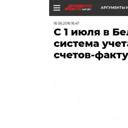
АРГУМЕНТЫ И
AIF.BY
16.06.2016 16:47
С 1 июля в Б
система уче
счетов-факт