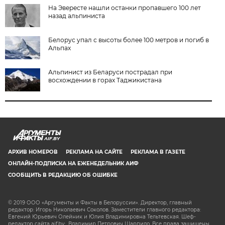
На Эвересте нашли останки пропавшего 100 лет
назад альпиниста
Белорус упал с высоты более 100 метров и погиб в
Альпах
Альпинист из Беларуси пострадал при
восхождении в горах Таджикистана
AIF.BY
АРХИВ НОМЕРОВ
РЕКЛАМА НА САЙТЕ
РЕКЛАМА В ГАЗЕТЕ
ОНЛАЙН-ПОДПИСКА НА ЕЖЕНЕДЕЛЬНИК АИФ
СООБЩИТЬ В РЕДАКЦИЮ ОБ ОШИБКЕ
© 2019 ООО «Аргументы и Факты в Белоруссии». Директор, главный
редактор: Игорь Николаевич Соколов. Заместители главного редактора:
Евгений Юрьевич Олейник и Юлия Владимировна Тельтевская. Шеф-
редактор сайта aif.by: Владимир Петрович Шарпило. Все права защищены.