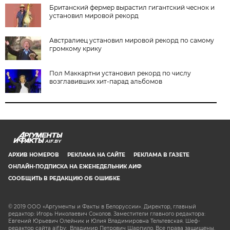
Британский фермер вырастил гигантский чеснок и
установил мировой рекорд
Австралиец установил мировой рекорд по самому
громкому крику
Пол Маккартни установил рекорд по числу
возглавивших хит-парад альбомов
AIF.BY
АРХИВ НОМЕРОВ
РЕКЛАМА НА САЙТЕ
РЕКЛАМА В ГАЗЕТЕ
ОНЛАЙН-ПОДПИСКА НА ЕЖЕНЕДЕЛЬНИК АИФ
СООБЩИТЬ В РЕДАКЦИЮ ОБ ОШИБКЕ
© 2019 ООО «Аргументы и Факты в Белоруссии». Директор, главный
редактор: Игорь Николаевич Соколов. Заместители главного редактора:
Евгений Юрьевич Олейник и Юлия Владимировна Тельтевская. Шеф-
редактор сайта aif.by: Владимир Петрович Шарпило. Все права защищены.