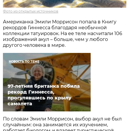
Фото из открытых источников
Американка Эмили Моррисон попала в Книгу
рекордов Гиннесса благодаря необычной
коллекции татуировок. На ее теле насчитали 106
изображений акул – больше, чем у любого
другого человека в мире.
НОВОСТЬ ПО ТЕМЕ
97-летняя британка побила
рекорд Гиннесса,
прогулявшись по крылу
самолета
По словам Эмили Моррисон, выбор акул не был
случайным: она занимается их изучением,
работает биологом и владеет туристической