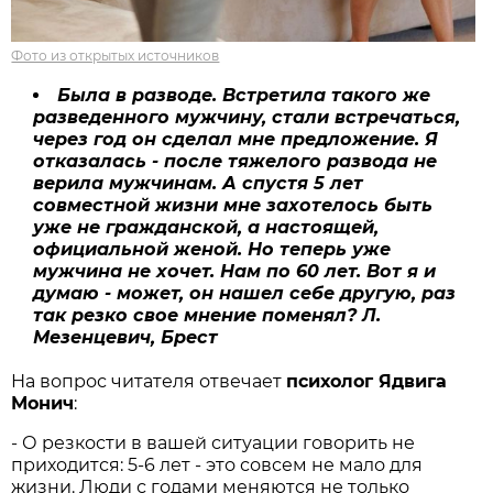
Фото из открытых источников
Была в разводе. Встретила такого же
разведенного мужчину, стали встречаться,
через год он сделал мне предложение. Я
отказалась - после тяжелого развода не
верила мужчинам. А спустя 5 лет
совместной жизни мне захотелось быть
уже не гражданской, а настоящей,
официальной женой. Но теперь уже
мужчина не хочет. Нам по 60 лет. Вот я и
думаю - может, он нашел себе другую, раз
так резко свое мнение поменял? Л.
Мезенцевич, Брест
На вопрос читателя отвечает
психолог Ядвига
Монич
:
- О резкости в вашей ситуации говорить не
приходится: 5-6 лет - это совсем не мало для
жизни. Люди с годами меняются не только