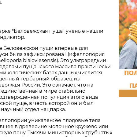
.
арке "Беловежская пуща" ученые нашли
ндикатор.
не Беловежской пущи впервые для
уси была зафиксирована Цифеллопория
lloporia bialoviesensis). Это ультраредкий
ределами пущанского массива практически
в микологических базах данных числится
денный гербарный образец из
волжья России. Это означает, что на
 единственная в мире стабильно
одтвержденная популяция этого вида
ской пуще, в честь которой он и был
научный отдел нацпарка.
ллопории уникален: ее плодовые тела
вшее в древесине молочное кружево или
кую пену. Тысячи миниатюрных трубчатых