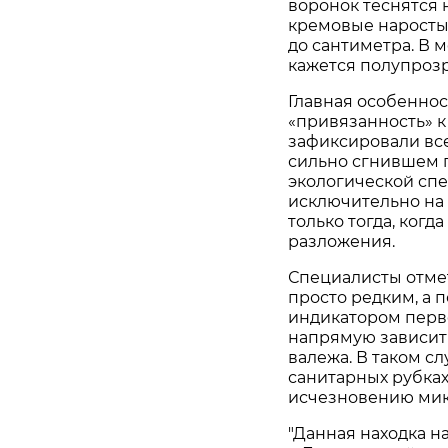
воронок теснятся 
кремовые наросты.
до сантиметра. В 
кажется полупроз
Главная особеннос
«привязанность» к
зафиксировали всег
сильно сгнившем п
экологической спе
исключительно на
только тогда, когд
разложения.
Специалисты отмет
просто редким, а 
индикатором перв
напрямую зависит
валежа. В таком с
санитарных рубках
исчезновению мик
"Данная находка н