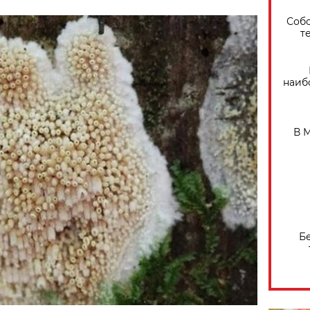
Собо
т
наиб
В 
Б