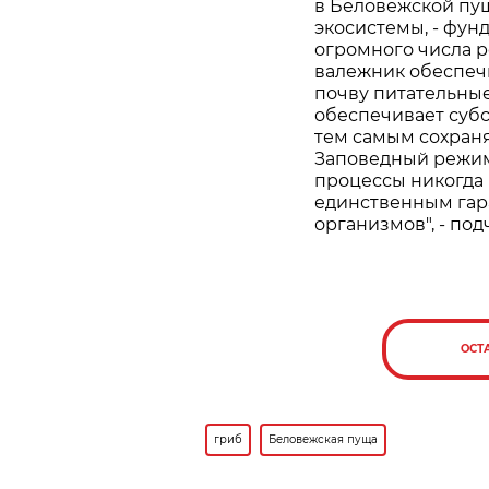
в Беловежской пущ
экосистемы, - фун
огромного числа 
валежник обеспечи
почву питательные
обеспечивает суб
тем самым сохран
Заповедный режим
процессы никогда 
единственным гар
организмов", - по
ОСТ
гриб
Беловежская пуща