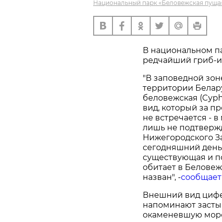
Национальный парк «Беловежская пуща»
В национальном п
редчайший гриб-и
"В заповедной зо
территории Белар
беловежская (Cyphe
вид, который за п
не встречается - 
лишь не подтверж
Нижегородского За
сегодняшний день
существующая и п
обитает в Беловеж
назван", -
сообщает
Внешний вид цифе
напоминают засты
окаменевшую морс