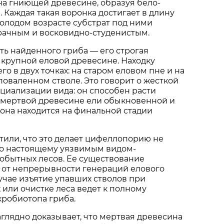
на гниющей древесине, образуя бело-
 Каждая такая воронка достигает в длину
молодом возрасте субстрат под ними
рачным и восковидно-студенистым.
ть найденного гриба — его строгая
 крупной еловой древесине. Находку
о в двух точках: на старом еловом пне и на
оваленном стволе. Это говорит о жесткой
циализации вида: он способен расти
 мертвой древесине ели обыкновенной и
а она находится на финальной стадии
или, что это делает цифеллопорию не
по настоящему уязвимым видом-
обытных лесов. Ее существование
 от непрерывности генераций елового
лучае изъятие упавших стволов при
 или очистке леса ведет к полному
робиотопа гриба.
аглядно доказывает, что мертвая древесина