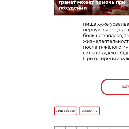
гранат может помочь при
похудении
пища хуже усваивае
первую очередь жи
больше запасов, 
жизнедеятельност
после тяжёлого ин
сильно худеют. Од
При ожирении хуже
ОСТ
лишний вес
ожирение