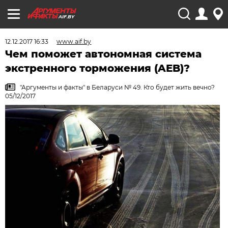
AIF.BY
12.12.2017 16:33
www.aif.by
Чем поможет автономная система
экстренного торможения (AEB)?
"Аргументы и факты" в Беларуси № 49. Кто будет жить вечно?
05/12/2017