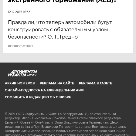
12.12.2017 16:33
Правда ли, что теперь автомобили будут
конструировать с обязательным узлом
безопасности? О. Т., Гродно
ВОПРОС-ОТВЕТ
AIF.BY
АРХИВ НОМЕРОВ
РЕКЛАМА НА САЙТЕ
РЕКЛАМА В ГАЗЕТЕ
ОНЛАЙН-ПОДПИСКА НА ЕЖЕНЕДЕЛЬНИК АИФ
СООБЩИТЬ В РЕДАКЦИЮ ОБ ОШИБКЕ
© 2019 ООО «Аргументы и Факты в Белоруссии». Директор, главный
редактор: Игорь Николаевич Соколов. Заместители главного редактора:
Евгений Юрьевич Олейник и Юлия Владимировна Тельтевская. Шеф-
редактор сайта aif.by: Владимир Петрович Шарпило. Все права защищены.
Копирование и использование полных материалов запрещено, частичное
цитирование возможно только при условии гиперссылки на сайт www.aif.by.