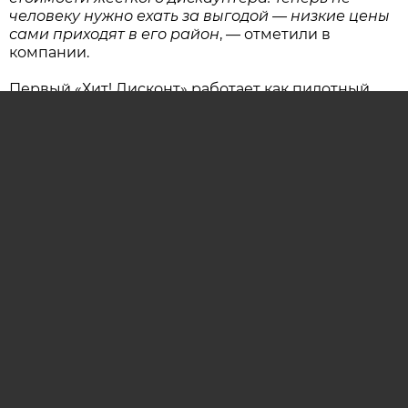
человеку нужно ехать за выгодой — низкие цены
сами приходят в его район
, — отметили в
компании.
Первый «Хит! Дисконт» работает как пилотный
проект. Компания оценит, насколько востребован
новый формат и удобна ли для покупателей
такая модель ежедневных покупок.
В случае положительных результатов формат
будут развивать. В магазинах с подходящей
площадью и техническими условиями
планируется установить зону допекания со
свежей выпечкой и кофе-поинт.
ОСТАВИТЬ КОММЕНТАРИЙ (0)
хит
Евроопт
дисконт