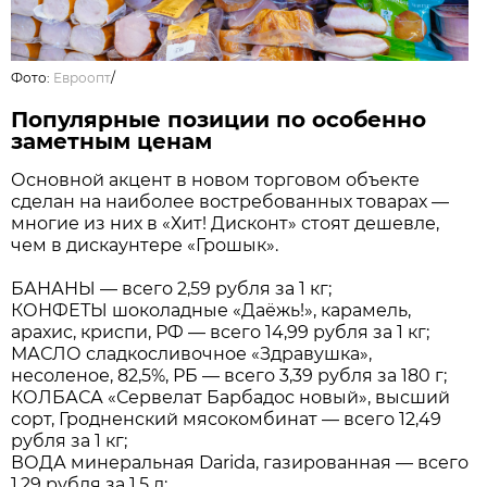
Фото:
Евроопт
/
Популярные позиции по особенно
заметным ценам
Основной акцент в новом торговом объекте
сделан на наиболее востребованных товарах —
многие из них в «Хит! Дисконт» стоят дешевле,
чем в дискаунтере «Грошык».
БАНАНЫ — всего 2,59 рубля за 1 кг;
КОНФЕТЫ шоколадные «Даёжь!», карамель,
арахис, криспи, РФ — всего 14,99 рубля за 1 кг;
МАСЛО сладкосливочное «Здравушка»,
несоленое, 82,5%, РБ — всего 3,39 рубля за 180 г;
КОЛБАСА «Сервелат Барбадос новый», высший
сорт, Гродненский мясокомбинат — всего 12,49
рубля за 1 кг;
ВОДА минеральная Darida, газированная — всего
1,29 рубля за 1,5 л;