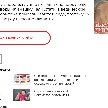
ы и здоровья лучше выпивать во время еды
воды или чашку чая. Кстати, в ведической
сок тоже приравниваются к еде, поэтому их
 во рту и словно «жевать».
АВИТЬ КОММЕНТАРИЙ (0)
ресно
Свежеобколотое мясо. Продавцы
красят туши марганцовкой и
освежают угарным газом?
Сырок глазированный.
и
Лакомство родом из СССР
х
лучше