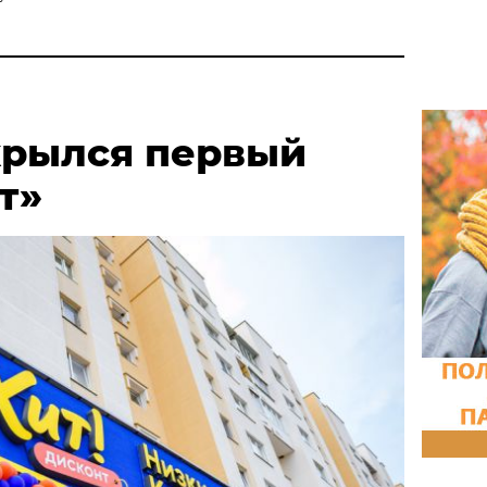
крылся первый
т»