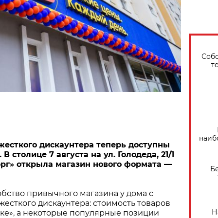
Собо
т
наиб
жесткого дискаунтера теперь доступны
В столице 7 августа на ул. Голодеда, 21/1
рг» открыла магазин нового формата —
Б
бство привычного магазина у дома с
есткого дискаунтера: стоимость товаров
Н
ыке», а некоторые популярные позиции