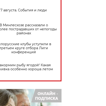
7 августа. События и люди
В Минлесхозе рассказали о
олее пострадавших от непогоды
районах
елорусские клубы уступили в
третьем круге отбора Лиги
конференций
акормим рыбу ягодой! Какая
живка особенно хороша летом