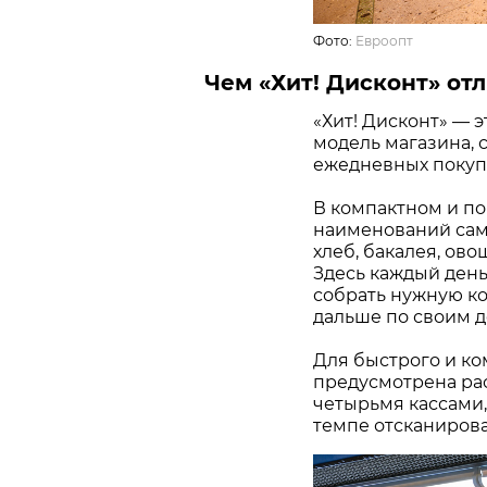
Фото:
Евроопт
Чем «Хит! Дисконт» отл
«Хит! Дисконт» — 
модель магазина, 
ежедневных покупо
В компактном и по
наименований самы
хлеб, бакалея, ово
Здесь каждый день
собрать нужную ко
дальше по своим д
Для быстрого и ко
предусмотрена ра
четырьмя кассами,
темпе отсканирова