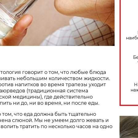
наиб
Б
етология говорит о том, что любые блюда
пивать небольшим количеством жидкости.
отив напитков во время трапезы уходит
Н
на
 аюрведов (традиционная система
кой медицины), где действительно
ить ни до, ни во время, ни после еды.
о том, что еда должна быть тщательно
ена слюной. Мы не умеем долго жевать и
волить тратить по несколько часов на одно