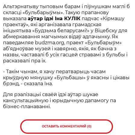
Альтэрнатыву тыповым барам і піўнушкам маглі б
скласці «бульбарыўмы». Такую прапанову
выказала
аўтар ідэі Іна КУЛІК
падчас «Кірмашу
праектаў», які арганізавала грамадская
ініцыятыва «Будзьма беларусамі!» у Віцебску для
абмеркавання магчымых відаў адпачынку. Як
паведамляе budzma.org, праект «Бульбарыўм»
аб’ядноўвае музей і кавярню, якія, як бачна з
назвы, частавалі б усіх гасцей стравамі з бульбы і
расказвалі пра іх.
- Такім чынам, я хачу ператварыць часам
крыўдную мянушку «Бульбашы» ў якасны і цікавы
брэнд, - сказала Іна.
Для рэалізацыі сваёй ідэі аўтар шукае
кансультацыйную і юрыдычную дапамогу па
бізнес-планаванні.
ОСТАВИТЬ КОММЕНТАРИЙ (0)