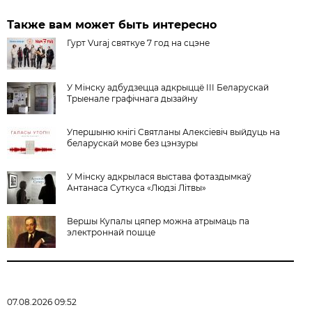
Также вам может быть интересно
Гурт Vuraj святкуе 7 год на сцэне
У Мінску адбудзецца адкрыццё III Беларускай
Трыенале графічнага дызайну
Упершыню кнігі Святланы Алексіевіч выйдуць на
беларускай мове без цэнзуры
У Мiнску адкрылася выстава фотаздымкаў
Антанаса Суткуса «Людзі Літвы»
Вершы Купалы цяпер можна атрымаць па
электроннай пошце
07.08.2026 09:52