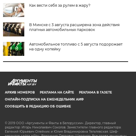
Как вести себя за рулем в жару?
В Минске с 3 августа расширена зона действия
платных автомобильных парковок
Автомобильное топливо с 5 августа подорожает
на одну копейку
AIF.BY
АРХИВ НОМЕРОВ
РЕКЛАМА НА САЙТЕ
РЕКЛАМА В ГАЗЕТЕ
ОНЛАЙН-ПОДПИСКА НА ЕЖЕНЕДЕЛЬНИК АИФ
СООБЩИТЬ В РЕДАКЦИЮ ОБ ОШИБКЕ
© 2019 ООО «Аргументы и Факты в Белоруссии». Директор, главный
редактор: Игорь Николаевич Соколов. Заместители главного редактора:
Евгений Юрьевич Олейник и Юлия Владимировна Тельтевская. Шеф-
редактор сайта aif.by: Владимир Петрович Шарпило. Все права защищены.