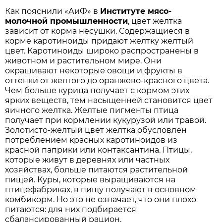
Как пояснили «АиФ» в
Институте мясо-
молочной промышленности
, цвет желтка
зависит от корма несушки. Содержащиеся в
корме каротиноиды придают желтку желтый
цвет. Каротиноиды широко распространены в
животном и растительном мире. Они
окрашивают некоторые овощи и фрукты в
оттенки от желтого до оранжево-красного цвета.
Чем больше курица получает с кормом этих
ярких веществ, тем насыщенней становится цвет
яичного желтка. Желтые пигменты птица
получает при кормлении кукурузой или травой.
Золотисто-желтый цвет желтка обусловлен
потреблением красных каротиноидов из
красной паприки или контаксантина. Птицы,
которые живут в деревнях или частных
хозяйствах, больше питаются растительной
пищей. Куры, которые выращиваются на
птицефабриках, в пищу получают в основном
комбикорм. Но это не означает, что они плохо
питаются: для них подбирается
сбалансированный рацион.