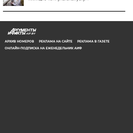
AIF.BY
АРХИВ НОМЕРОВ
РЕКЛАМА НА САЙТЕ
РЕКЛАМА В ГАЗЕТЕ
ОНЛАЙН-ПОДПИСКА НА ЕЖЕНЕДЕЛЬНИК АИФ
СООБЩИТЬ В РЕДАКЦИЮ ОБ ОШИБКЕ
© 2019 ООО «Аргументы и Факты в Белоруссии». Директор, главный
редактор: Игорь Николаевич Соколов. Заместители главного редактора:
Евгений Юрьевич Олейник и Юлия Владимировна Тельтевская. Шеф-
редактор сайта aif.by: Владимир Петрович Шарпило. Все права защищены.
Копирование и использование полных материалов запрещено, частичное
цитирование возможно только при условии гиперссылки на сайт www.aif.by.
Телефон для связи с редакцией: +375 29 642 67 51.
Свидетельство Министерства информации Республики Беларусь №1040 от
14.01.2010
16+