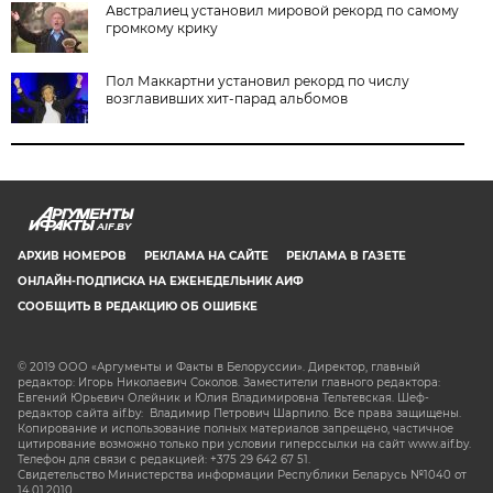
Австралиец установил мировой рекорд по самому
громкому крику
Пол Маккартни установил рекорд по числу
возглавивших хит-парад альбомов
AIF.BY
АРХИВ НОМЕРОВ
РЕКЛАМА НА САЙТЕ
РЕКЛАМА В ГАЗЕТЕ
ОНЛАЙН-ПОДПИСКА НА ЕЖЕНЕДЕЛЬНИК АИФ
СООБЩИТЬ В РЕДАКЦИЮ ОБ ОШИБКЕ
© 2019 ООО «Аргументы и Факты в Белоруссии». Директор, главный
редактор: Игорь Николаевич Соколов. Заместители главного редактора:
Евгений Юрьевич Олейник и Юлия Владимировна Тельтевская. Шеф-
редактор сайта aif.by: Владимир Петрович Шарпило. Все права защищены.
Копирование и использование полных материалов запрещено, частичное
цитирование возможно только при условии гиперссылки на сайт www.aif.by.
Телефон для связи с редакцией: +375 29 642 67 51.
Свидетельство Министерства информации Республики Беларусь №1040 от
14.01.2010