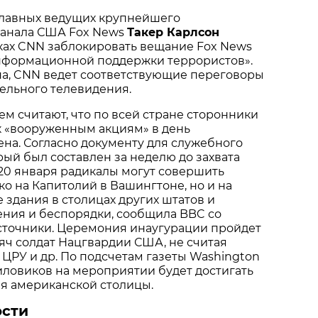
главных ведущих крупнейшего
канала США Fox News
Такер Карлсон
ках CNN заблокировать вещание Fox News
нформационной поддержки террористов».
на, CNN ведет соответствующие переговоры
ельного телевидения.
м считают, что по всей стране сторонники
к «вооруженным акциям» в день
на. Согласно документу для служебного
рый был составлен за неделю до захвата
о 20 января радикалы могут совершить
ко на Капитолий в Вашингтоне, но и на
здания в столицах других штатов и
ения и беспорядки, сообщила BBC со
источники. Церемония инаугурации пройдет
сяч солдат Нацгвардии США, не считая
 ЦРУ и др. По подсчетам газеты Washington
силовиков на мероприятии будет достигать
я американской столицы.
ости