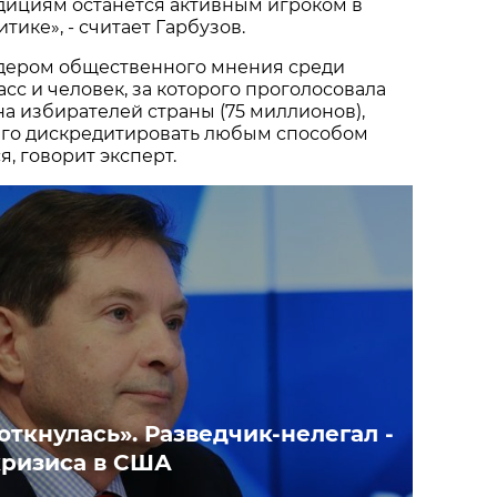
дициям останется активным игроком в
тике», - считает Гарбузов.
идером общественного мнения среди
сс и человек, за которого проголосовала
 избирателей страны (75 миллионов),
его дискредитировать любым способом
, говорит эксперт.
ткнулась». Разведчик-нелегал -
кризиса в США