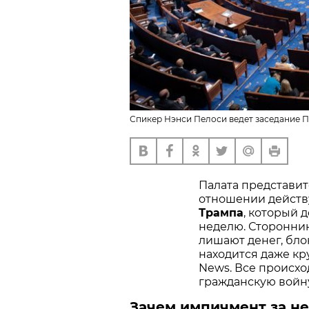
Спикер Нэнси Пелоси ведет заседание П
Палата представи
отношении дейст
Трампа
, который 
неделю. Сторонни
лишают денег, бло
находится даже к
News. Все происх
гражданскую войну
Зачем импичмент за не