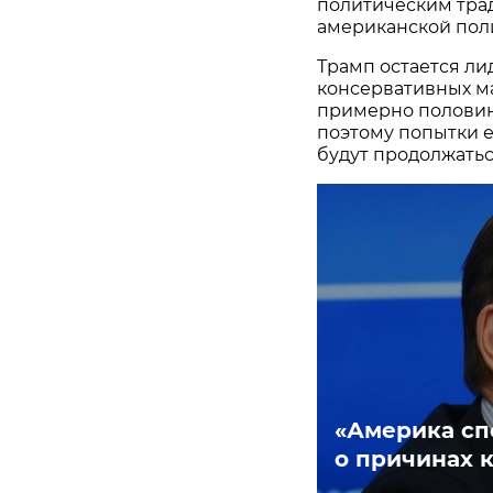
политическим тра
американской поли
Трамп остается л
консервативных ма
примерно половина
поэтому попытки 
будут продолжаться
«Америка спо
о причинах 