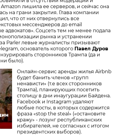
 обвинили в отсутствии модерации и
. Amazon лишила ее серверов, и сейчас она
ась на грани закрытия. Глава компании
ил, что от них отвернулись все
текстовых мессенджеров до email
е адвокатов». Соцсеть тем не менее подала
 монополизации рынка и устранении
 за Parler левые журналисты призывают
elegram, основатель которого
Павел Дуров
ензурировать сторонников Трампа (да и
 ни было).
Онлайн-сервис аренды жилья Airbnb
будет банить членов «групп
ненависти» (т.е всех сторонников
Трампа), планирующих посетить
столицу в дни инаугурации Байдена.
Facebook и Instagram удаляют
любые посты, в которых содержится
фраза «stop the steal» («остановите
дин
кражу» - лозунг республиканских
избирателей, не согласных с итогом
президентских выборов).