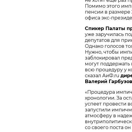
не хотят ещё раз п
Помимо этого имп
пенсии в размере 
офиса экс-президен
Спикер Палаты п
уже заручилась по
депутатов для пр
Однако голосов то
Нужно, чтобы импи
заблокировал пред
могут поддержать 
всю процедуру у к
сказал АиФ.ru
дир
Валерий Гарбузо
«Процедура импич
хронологии. За ос
успеет провести 
запустили импичм
атмосферу в надеж
внутриполитическо
со своего поста о