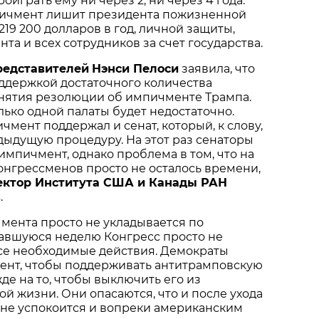
роиграть ему ни через 2, ни через 4 года.
ичмент лишит президента пожизненной
219 200 долларов в год, личной защиты,
та и всех сотрудников за счет государства.
редставителей
Нэнси Пелоси
заявила, что
ддержкой достаточного количества
инятия резолюции об импичменте Трампа.
лько одной палаты будет недостаточно.
чмент поддержал и сенат, который, к слову,
ыдущую процедуру. На этот раз сенаторы
импичмент, однако проблема в том, что на
онгрессменов просто не осталось времени,
ектор Института США и Канады РАН
в
.
мента просто не укладывается по
тавшуюся неделю Конгресс просто не
все необходимые действия. Демократы
ент, чтобы поддерживать антитрамповскую
де на то, чтобы выключить его из
й жизни. Они опасаются, что и после ухода
н не успокоится и вопреки американским