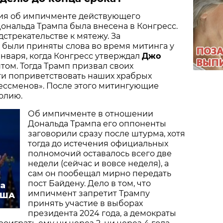
ция об импичменте действующего
нальда Трампа была внесена в Конгресс.
дстрекательстве к мятежу. За
 были приняты слова во время митинга у
января, когда Конгресс утверждал
Джо
ом. Тогда Трамп призвал своих
ти поприветствовать наших храбрых
ессменов». После этого митингующие
олию.
Об импичменте в отношении
Дональда Трампа его оппоненты
заговорили сразу после штурма, хотя
тогда до истечения официальных
полномочий оставалось всего две
недели (сейчас и вовсе неделя), а
сам он пообещал мирно передать
пост Байдену. Дело в том, что
на
импичмент запретит Трампу
США
принять участие в выборах
президента 2024 года, а демократы