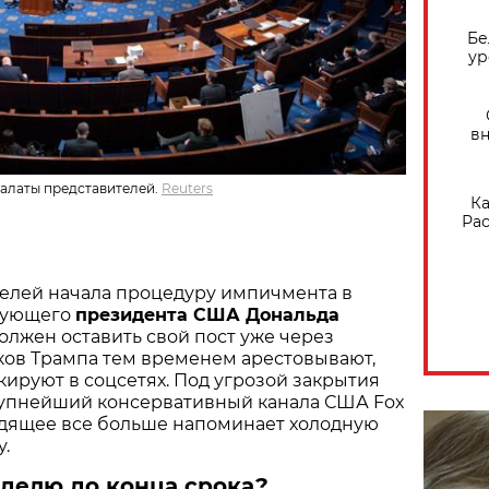
Бе
ур
вн
алаты представителей.
Reuters
Ка
Рас
телей начала процедуру импичмента в
вующего
президента США Дональда
должен оставить свой пост уже через
ков Трампа тем временем арестовывают,
кируют в соцсетях. Под угрозой закрытия
рупнейший консервативный канала США Fox
одящее все больше напоминает холодную
.
делю до конца срока?