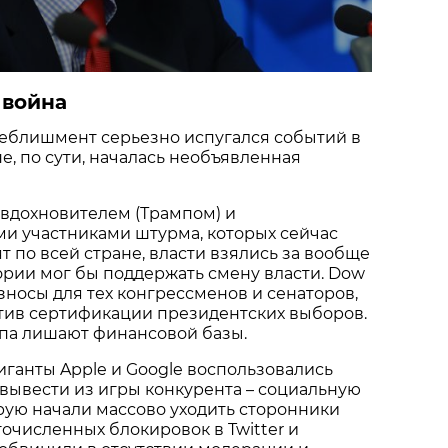
 война
еблишмент серьезно испугался событий в
е, по сути, началась необъявленная
 вдохновителем (Трампом) и
и участниками штурма, которых сейчас
т по всей стране, власти взялись за вообще
теории мог бы поддержать смену власти. Dow
зносы для тех конгрессменов и сенаторов,
тив сертификации президентских выборов.
па лишают финансовой базы.
иганты Apple и Google воспользовались
вывести из игры конкурента – социальную
торую начали массово уходить сторонники
очисленных блокировок в Twitter и