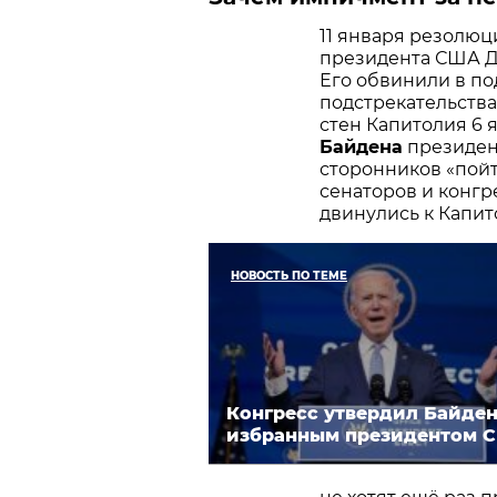
11 января резолю
президента США До
Его обвинили в по
подстрекательства
стен Капитолия 6 
Байдена
президент
сторонников «пой
сенаторов и конгр
двинулись к Капит
НОВОСТЬ ПО ТЕМЕ
Конгресс утвердил Байде
избранным президентом 