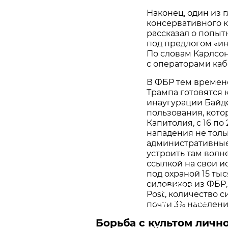
Наконец, один из 
консервативного 
рассказал о попыт
под предлогом «и
По словам Карлсо
с операторами каб
В ФБР тем времене
Трампа готовятся 
инаугурации Байде
пользования, кото
Капитолия, с 16 п
нападения не толь
административные 
устроить там волн
ссылкой на свои 
под охраной 15 ты
силовиков из ФБР,
Гудбай,
Post, количество 
Америка!
почти 3% населени
Миф
Борьба с культом личн
о