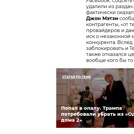
Facebook. Соцсеть
удалили из раздач
фактически оказал
Джон Мэтзи
сообщ
контрагенты, «от 
провайдеров и даж
иск о незаконной
конкурента. Вслед
заблокировать и T
также отказался ц
вообще кого бы то
СТАТЬЯ ПО ТЕМЕ
Попал в опалу. Трампа
потребовали убрать из «О
дома 2»