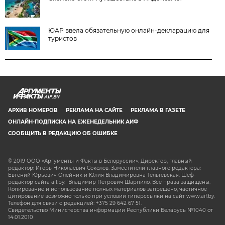
ЮАР ввела обязательную онлайн-декларацию для
туристов
AIF.BY
АРХИВ НОМЕРОВ
РЕКЛАМА НА САЙТЕ
РЕКЛАМА В ГАЗЕТЕ
ОНЛАЙН-ПОДПИСКА НА ЕЖЕНЕДЕЛЬНИК АИФ
СООБЩИТЬ В РЕДАКЦИЮ ОБ ОШИБКЕ
© 2019 ООО «Аргументы и Факты в Белоруссии». Директор, главный
редактор: Игорь Николаевич Соколов. Заместители главного редактора:
Евгений Юрьевич Олейник и Юлия Владимировна Тельтевская. Шеф-
редактор сайта aif.by: Владимир Петрович Шарпило. Все права защищены.
Копирование и использование полных материалов запрещено, частичное
цитирование возможно только при условии гиперссылки на сайт www.aif.by.
Телефон для связи с редакцией: +375 29 642 67 51.
Свидетельство Министерства информации Республики Беларусь №1040 от
14.01.2010