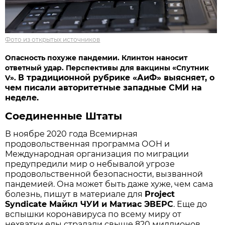
Фото из открытых источников
Опасность похуже пандемии. Клинтон наносит
ответный удар. Перспективы для вакцины «Спутник
В традиционной рубрике «АиФ» выясняет, о
V».
чем писали авторитетные западные СМИ на
неделе.
Соединенные Штаты
В ноябре 2020 года Всемирная
продовольственная программа ООН и
Международная организация по миграции
предупредили мир о небывалой угрозе
продовольственной безопасности, вызванной
пандемией. Она может быть даже хуже, чем сама
болезнь, пишут в материале для
Project
Syndicate Майкл ЧУИ и Матиас ЭВЕРС
. Еще до
вспышки коронавируса по всему миру от
нехватки еды страдали свыше 820 миллионов