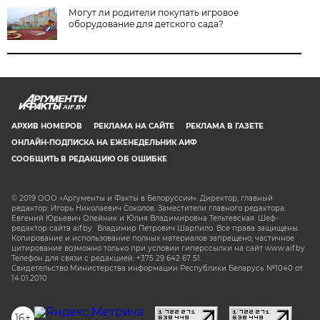
Могут ли родители покупать игровое
оборудование для детского сада?
AIF.BY
АРХИВ НОМЕРОВ
РЕКЛАМА НА САЙТЕ
РЕКЛАМА В ГАЗЕТЕ
ОНЛАЙН-ПОДПИСКА НА ЕЖЕНЕДЕЛЬНИК АИФ
СООБЩИТЬ В РЕДАКЦИЮ ОБ ОШИБКЕ
© 2019 ООО «Аргументы и Факты в Белоруссии». Директор, главный
редактор: Игорь Николаевич Соколов. Заместители главного редактора:
Евгений Юрьевич Олейник и Юлия Владимировна Тельтевская. Шеф-
редактор сайта aif.by: Владимир Петрович Шарпило. Все права защищены.
Копирование и использование полных материалов запрещено, частичное
цитирование возможно только при условии гиперссылки на сайт www.aif.by.
Телефон для связи с редакцией: +375 29 642 67 51.
Свидетельство Министерства информации Республики Беларусь №1040 от
14.01.2010
16+