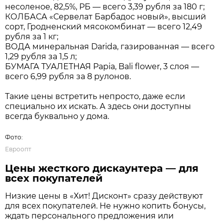
Фото:
Евроопт
/
Популярные позиции по особенно
заметным ценам
Основной акцент в новом торговом объекте
сделан на наиболее востребованных товарах —
многие из них в «Хит! Дисконт» стоят дешевле,
чем в дискаунтере «Грошык».
БАНАНЫ — всего 2,59 рубля за 1 кг;