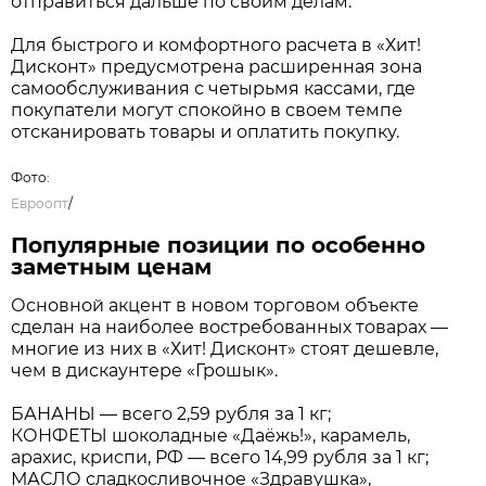
привычного «Хит!»?
«Хит! Дисконт» — это не просто новое
оформление, а другая модель магазина,
созданная для удобных и быстрых ежедневных
покупок по ценам жесткого дискаунтера.
В компактном и понятном ассортименте около 2
000 наименований самых востребованных
позиций: молоко, яйца, хлеб, бакалея, овощи и
фрукты, товары для семьи и дома. Здесь каждый
день можно быстро найти все необходимое,
собрать нужную корзину по низким ценам и
отправиться дальше по своим делам.
Для быстрого и комфортного расчета в «Хит!
Дисконт» предусмотрена расширенная зона
самообслуживания с четырьмя кассами, где
покупатели могут спокойно в своем темпе
отсканировать товары и оплатить покупку.