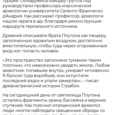
Турции. Обнаружила находку группа под
руководством профессора классической
археологии университета Саленто Франческо
д'Андрия. Как рассказал профессор, археологи
нашли «врата в ад» благодаря реконструкции
маршрута термального источника.
Древние описывали Врата Плутона как пещеру,
заполненную ядовитым воздухом, достаточно
вместительную, чтобы туда через огороженный
вход мог попасть человек.
«Это пространство заполнено туманом таким
плотным, что невозможно увидеть землю. Любое
животное, попавшее внутрь, умирает мгновенно.
Я бросил туда воробьев, они испустили
последний вздох и упали замертво», – писал
древнегреческий историк Страбон.
На сегодняшний день от святилища Плутона
остались фрагменты храма, бассейна и верхних
ступеней. Как пояснил итальянский археолог,
люди «могли наблюдать священные обряды со