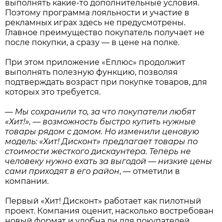
КОНФЕТЫ шоколадные «Даёжь!», карамель,
арахис, криспи, РФ — всего 14,99 рубля за 1 кг;
МАСЛО сладкосливочное «Здравушка»,
несоленое, 82,5%, РБ — всего 3,39 рубля за 180 г;
КОЛБАСА «Сервелат Барбадос новый», высший
сорт, Гродненский мясокомбинат — всего 12,49
рубля за 1 кг;
ВОДА минеральная Darida, газированная — всего
1,29 рубля за 1,5 л;
БУМАГА ТУАЛЕТНАЯ Papia, Bali flower, 3 слоя —
всего 6,99 рубля за 8 рулонов.
Такие цены встретить непросто, даже если
специально их искать. А здесь они доступны
всегда буквально у дома.