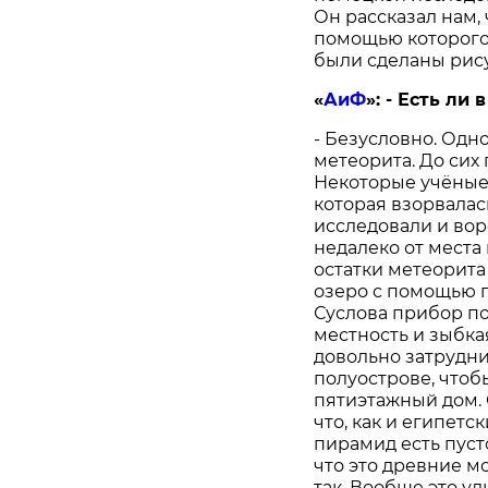
Он рассказал нам, 
помощью которого 
были сделаны рисун
«
АиФ
»:
- Есть ли
- Безусловно. Одно
метеорита. До сих
Некоторые учёные 
которая взорвалась
исследовали и вор
недалеко от места
остатки метеорита
озеро с помощью 
Суслова прибор по
местность и зыбка
довольно затрудни
полуострове, чтоб
пятиэтажный дом. 
что, как и египетс
пирамид есть пуст
что это древние мо
так. Вообще это у