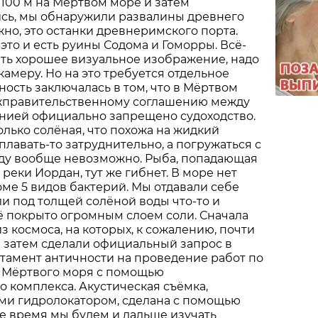
 100 м на Мёртвом море и затем
сь, мы обнаружили развалины древнего
но, это останки древнеримского порта.
это и есть руины Содома и Гоморры. Всё-
ить хорошее визуальное изображение, надо
камеру. Но на это требуется отдельное
ость заключалась в том, что в Мёртвом
жправительственному соглашению между
нией официально запрещено судоходство.
олько солёная, что похожа на жидкий
плавать-то затруднительно, а погружаться с
оду вообще невозможно. Рыба, попадающая
реки Иордан, тут же гибнет. В море нет
оме 5 видов бактерий. Мы отдавали себе
сли под толщей солёной воды что-то и
сё покрыто огромным слоем соли. Сначала
з космоса, на которых, к сожалению, почти
И затем сделали официальный запрос в
тамент античности на проведение работ по
 Мёртвого моря с помощью
 комплекса. Акустическая съёмка,
ми гидролокатором, сделана с помощью
е время мы будем и дальше изучать