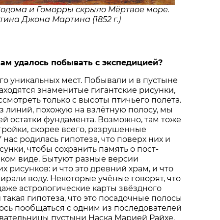
Содома и Гоморры скрыло Мёртвое море.
тина Джона Мартина (1852 г.)
 вам удалось побывать с экспедицией?
го уникальных мест. Побывали и в пустыне
 находятся знаменитые гигантские рисунки,
смотреть только с высоты птичьего полёта.
з линий, похожую на взлётную полосу, мы
й остатки фундамента. Возможно, там тоже
тройки, скорее всего, разрушенные
 нас родилась гипотеза, что поверх них и
унки, чтобы сохранить память о по­ст­
таком виде. Бытуют разные версии
 рисунков: и что это древний храм, и что
ирали воду. Некоторые учёные говорят, что
даже астрологические карты звёздного
 такая гипотеза, что это посадочные полосы
ось пообщаться с одним из последователей
вательницы пустыни Наска Марией Райхе.