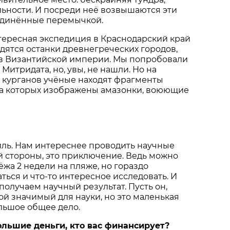
льности. И посреди неё возвышаются эти
единённые перемычкой.
тересная экспедиция в Краснодарский край
одятся останки древнегреческих городов,
ав Византийской империи. Мы попробовали
Митридата, но, увы, не нашли. Но на
 курганов учёные находят фрагменты
на которых изображены амазонки, воюющие
иль. Нам интереснее проводить научные
й стороны, это приключение. Ведь можно
ёжа 2 недели на пляже, но гораздо
ться и что-то интересное исследовать. И
получаем научный результат. Пусть он,
кой значимый для науки, но это маленькая
льшое общее дело.
большие деньги, кто вас финансирует?