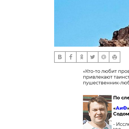
«Кто-то любит про
привлекают таинст
пушественник-лю
По сл
«
АиФ
Содом
- Исс