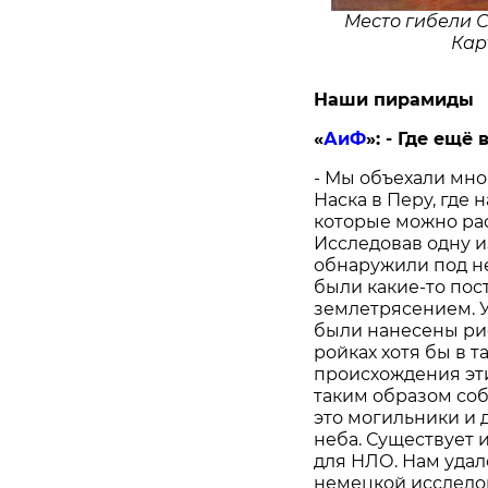
Место гибели 
Кар
Наши пирамиды
«
АиФ
»:
- Где ещё
- Мы объехали мно
Наска в Перу, где
которые можно рас
Исследовав одну и
обнаружили под не
были какие-то пос
землетрясением. У
были нанесены рис
ройках хотя бы в 
происхождения этих
таким образом соб
это могильники и 
неба. Существует и
для НЛО. Нам удал
немецкой исследо