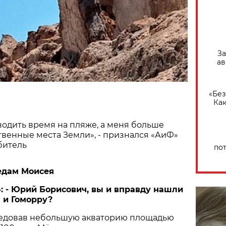
За
ав
«Без
Как
водить время на пляже, а меня больше
венные места Земли», - признался «АиФ»
битель
по
едам Моисея
»: - Юрий Борисович, вы и вправду нашли
 и Гоморру?
ледовав небольшую акваторию площадью