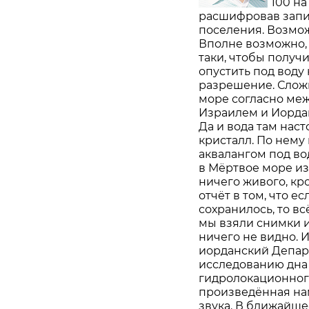
100 на
расшифровав запи
поселения. Возмож
Вполне возможно, 
таки, чтобы получ
опустить под воду 
разрешение. Сложн
море согласно ме
Израилем и Иорда
Да и вода там наст
кристалл. По нему 
аквалангом под в
в Мёртвое море из 
ничего живого, кр
отчёт в том, что е
сохранилось, то в
мы взяли снимки и
ничего не видно. 
иорданский Депар
исследованию дна
гидролокационного
произведённая на
звука. В ближайше