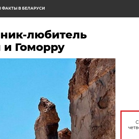
 ФАКТЫ В БЕЛАРУСИ
ник-любитель
 и Гоморру
С
четв