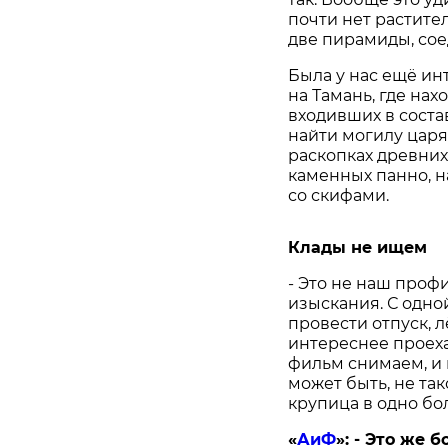
почти нет растите
две пирамиды, со
Была у нас ещё ин
на Тамань, где нах
входивших в сост
найти могилу царя 
раскопках древних
каменных панно, 
со скифами.
Клады не ищем
- Это не наш проф
изыскания. С одно
провести отпуск, л
интереснее проеха
фильм снимаем, и 
может быть, не та
крупица в одно бо
«
АиФ
»:
- Это же 