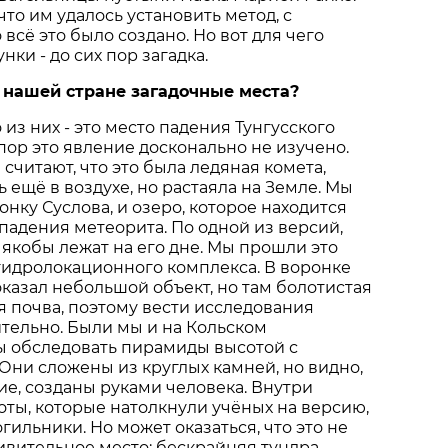
что им удалось установить метод, с
всё это было создано. Но вот для чего
ки - до сих пор загадка.
 в нашей стране загадочные места?
 из них - это место падения Тунгусского
 пор это явление досконально не изучено.
считают, что это была ледяная комета,
 ещё в воздухе, но растаяла на Земле. Мы
онку Суслова, и озеро, которое находится
 падения метеорита. По одной из версий,
 якобы лежат на его дне. Мы прошли это
гидролокационного комплекса. В воронке
казал небольшой объект, но там болотистая
я почва, поэтому вести исследования
тельно. Были мы и на Кольском
ы обследовать пирамиды высотой с
Они сложены из круглых камней, но видно,
кие, созданы руками человека. Внутри
оты, которые натолкнули учёных на версию,
гильники. Но может оказаться, что это не
дивительное место: бескрайняя тундра,