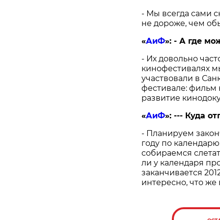
- Мы всегда сами 
не дороже, чем об
«
АиФ
»:
- А где м
- Их довольно час
кинофестивалях м
участвовали в Са
фестивале: фильм 
развитие кинодок
«
АиФ
»: --
- Куда о
- Планируем закон
году по календарю 
собираемся слетать
ли у календаря пр
заканчивается 201
интересно, что же