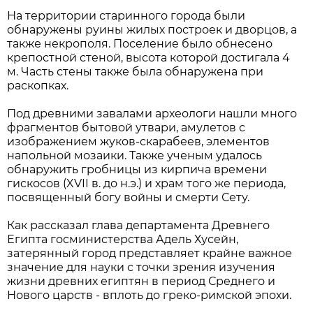
На территории старинного города были
обнаружены руины жилых построек и дворцов, а
также некрополя. Поселение было обнесено
крепостной стеной, высота которой достигала 4
м. Часть стены также была обнаружена при
раскопках.
Под древними завалами археологи нашли много
фрагментов бытовой утвари, амулетов с
изображением жуков-скарабеев, элементов
напольной мозаики. Также ученым удалось
обнаружить гробницы из кирпича времени
гискосов (XVII в. до н.э.) и храм того же периода,
посвященный богу войны и смерти Сету.
Как рассказал глава департамента Древнего
Египта госминистерства Адель Хусейн,
затерянный город представляет крайне важное
значение для науки с точки зрения изучения
жизни древних египтян в период Среднего и
Нового царств - вплоть до греко-римской эпохи.