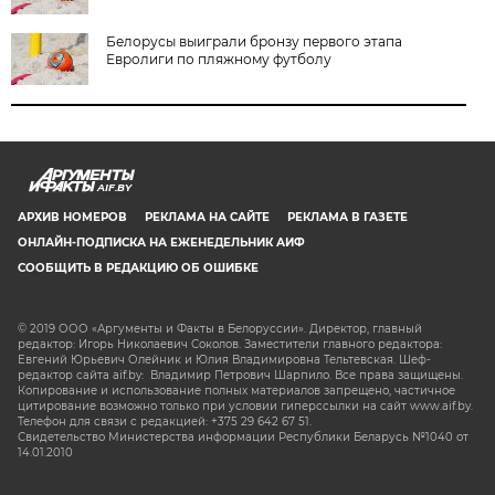
Белорусы выиграли бронзу первого этапа
Евролиги по пляжному футболу
AIF.BY
АРХИВ НОМЕРОВ
РЕКЛАМА НА САЙТЕ
РЕКЛАМА В ГАЗЕТЕ
ОНЛАЙН-ПОДПИСКА НА ЕЖЕНЕДЕЛЬНИК АИФ
СООБЩИТЬ В РЕДАКЦИЮ ОБ ОШИБКЕ
© 2019 ООО «Аргументы и Факты в Белоруссии». Директор, главный
редактор: Игорь Николаевич Соколов. Заместители главного редактора:
Евгений Юрьевич Олейник и Юлия Владимировна Тельтевская. Шеф-
редактор сайта aif.by: Владимир Петрович Шарпило. Все права защищены.
Копирование и использование полных материалов запрещено, частичное
цитирование возможно только при условии гиперссылки на сайт www.aif.by.
Телефон для связи с редакцией: +375 29 642 67 51.
Свидетельство Министерства информации Республики Беларусь №1040 от
14.01.2010