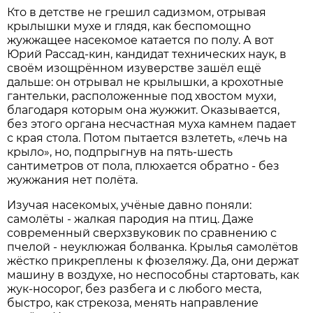
Кто в детстве не грешил садизмом, отрывая
крылышки мухе и глядя, как беспомощно
жужжащее насекомое катается по полу. А вот
Юрий Рассад-кин, кандидат технических наук, в
своём изощрённом изуверстве зашёл ещё
дальше: он отрывал не крылышки, а крохотные
гантельки, расположенные под хвостом мухи,
благодаря которым она жужжит. Оказывается,
без этого органа несчастная муха камнем падает
с края стола. Потом пытается взлететь, «лечь на
крыло», но, подпрыгнув на пять-шесть
сантиметров от пола, плюхается обратно - без
жужжания нет полёта.
Изучая насекомых, учёные давно поняли:
самолёты - жалкая пародия на птиц. Даже
современный сверхзвуковик по сравнению с
пчелой - неуклюжая болванка. Крылья самолётов
жёстко прикреплены к фюзеляжу. Да, они держат
машину в воздухе, но неспособны стартовать, как
жук-носорог, без разбега и с любого места,
быстро, как стрекоза, менять направление