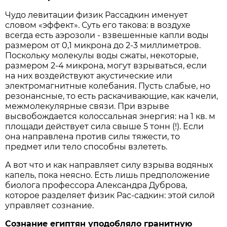
Чудо левитации физик Рассадкин именует
словом «эффект». Суть его такова: в воздухе
всегда есть аэрозоли - взвешенные капли воды
размером от 0,1 микрона до 2-3 миллиметров.
Поскольку молекулы воды сжаты, некоторые,
размером 2-4 микрона, могут взрываться, если
на них воздействуют акустические или
электромагнитные колебания. Пусть слабые, но
резонансные, то есть раскачивающие, как качели,
межмолекулярные связи. При взрыве
высвобождается колоссальная энергия: на 1 кв. м
площади действует сила свыше 5 тонн (!). Если
она направлена против силы тяжести, то
предмет или тело способны взлететь.
А вот что и как направляет силу взрыва водяных
капель, пока неясно. Есть лишь предположение
биолога профессора Александра Дуброва,
которое разделяет физик Рас-садкин: этой силой
управляет сознание.
Сознание египтян уподобляло гранитную