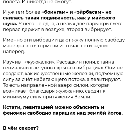
полёта. И никогда не смогут.
И уж тем более
«боингам» и «эйрбасам» не
снилась такая подвижность, как у майского
жука.
У него не одна, а целых две пары крыльев:
первая держит в воздухе, вторая вибрирует.
Именно эти вибрации дают жуку полную свободу
манёвра: хоть тормози и тотчас лети задом
наперёд.
Изучив «жужжалки», Рассадкин понял: тайна
гениальных летунов скрыта в вибрациях. Они не
создают, как искусственные железки, подъёмную
силу за счёт набегающего потока, а левитируют.
То есть направленной вверх силой, которая
возникает благодаря жужжанию, сводят к
минимуму силу притяжения Земли.
Кстати, левитацией можно объяснить и
феномен свободно парящих над землёй йогов.
В
чём
секрет
?