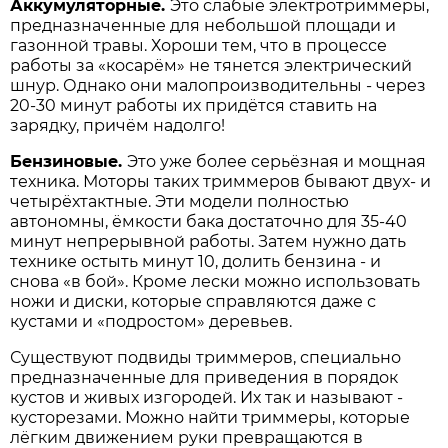
Аккумуляторные.
Это слабые электротриммеры,
предназначенные для небольшой площади и
газонной травы. Хороши тем, что в процессе
работы за «косарём» не тянется электрический
шнур. Однако они малопроизводительны - через
20-30 минут работы их придётся ставить на
зарядку, причём надол­го!
Бензиновые.
Это уже более серьёзная и мощная
техника. Моторы таких триммеров бывают двух- и
четырёхтактные. Эти модели полностью
автономны, ёмкости бака достаточно для 35-40
минут непрерывной работы. Затем нужно дать
технике остыть минут 10, долить бензина - и
снова «в бой». Кроме лески можно использовать
ножи и диски, которые справляются даже с
кустами и «подростом» деревьев.
Существуют подвиды триммеров, специально
предназначенные для приведения в порядок
кустов и живых изгородей. Их так и называют -
кусторезами. Можно найти триммеры, которые
лёгким движением руки превращаются в