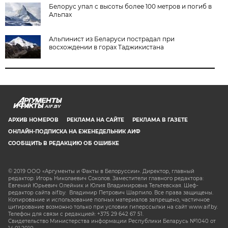
Белорус упал с высоты более 100 метров и погиб в
Альпах
Альпинист из Беларуси пострадал при
восхождении в горах Таджикистана
AIF.BY
АРХИВ НОМЕРОВ
РЕКЛАМА НА САЙТЕ
РЕКЛАМА В ГАЗЕТЕ
ОНЛАЙН-ПОДПИСКА НА ЕЖЕНЕДЕЛЬНИК АИФ
СООБЩИТЬ В РЕДАКЦИЮ ОБ ОШИБКЕ
© 2019 ООО «Аргументы и Факты в Белоруссии». Директор, главный
редактор: Игорь Николаевич Соколов. Заместители главного редактора:
Евгений Юрьевич Олейник и Юлия Владимировна Тельтевская. Шеф-
редактор сайта aif.by: Владимир Петрович Шарпило. Все права защищены.
Копирование и использование полных материалов запрещено, частичное
цитирование возможно только при условии гиперссылки на сайт www.aif.by.
Телефон для связи с редакцией: +375 29 642 67 51.
Свидетельство Министерства информации Республики Беларусь №1040 от