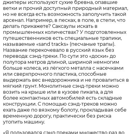
джиперы используют сухие бревна, опавшие
ветки и прочий доступный природный материал,
но не всегда есть возможность заполучить такой
арсенал. Например, в песках, в поле, в степи, что
делать прикажете? Саксаулы искать в
промышленных количествах? У подготовленных
путешественников есть специальные трапики,
называемые «sand tracks» (песчаные трапы).
Название перекочевало в русский язык без
перевода: сэнд-треки. По сути это «доски» до
полутора метров длиной, шириной немногим
больше колеса, из лёгкого металла с насечками
или сверхпрочного пластика, способные
выдержать вес внедорожника и не провалиться в
мягкий грунт. Монолитные сэнд-треки можно
возить на крыше или в кузове пикапа, а для
более компактных автомобилей есть складные
конструкции. С помощью сэнд-треков можно
ехать даже по вязкому болоту, прокладывая себе
временную дорогу, практически без риска
утопить машину.
«Я пользовался сэнд-треками множество раз во