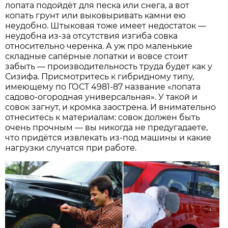
лопата подойдёт для песка или снега, а вот
копать грунт или выковыривать камни ею
неудобно. Штыковая тоже имеет недостаток —
неудобна из-за отсутствия изгиба совка
относительно черенка. А уж про маленькие
складные сапёрные лопатки и вовсе стоит
забыть — производительность труда будет как у
Сизифа. Присмотритесь к гибридному типу,
имеющему по ГОСТ 4981-87 название «лопата
садово-огородная универсальная». У такой и
совок загнут, и кромка заострена. И внимательно
отнеситесь к материалам: совок должен быть
очень прочным — вы никогда не предугадаете,
что придётся извлекать из-под машины и какие
нагрузки случатся при работе.