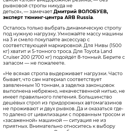
рывковой стропы никуда не
деться», — замечает
Дмитрий ВОЛОБУЕВ,
эксперт тюнинг-центра ARB Russiа
.
Осталось только выбрать динамическую стропу
под нужную нагрузку. Умножайте массу машины
на 3 и смело покупайте аксессуар с
соответствующей маркировкой. Для Нивы (1500
кг) хватит и 5-тонного троса. Для Toyota Land
Cruiser 200 (2700 кг) подойдёт 8-тонный. Берите с
запасом — не пожалеете.
«Не всякая стропа выдерживает нагрузки. Часто
бывает, что сам материал соответствует
заявленным 10 тоннам, а заделка законцовок
выполнена небрежно, некачественной нитью, не
имеет правильного плетения. Большинство
дешёвых строп из придорожных автомагазинов
не проживают и двух рывков. Да и оказаться где-
то далеко от цивилизации с порванным тросом и
«засаженной» машиной — ситуация не из
приятных. Внимательно относитесь к выбору