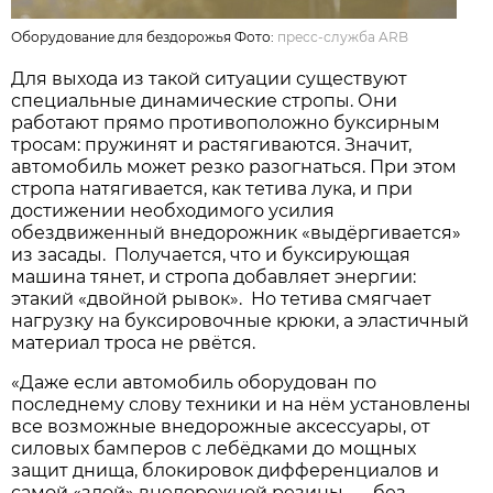
Оборудование для бездорожья Фото:
пресс-служба ARB
Для выхода из такой ситуации существуют
специальные динамические стропы. Они
работают прямо противоположно буксирным
тросам: пружинят и растягиваются. Значит,
автомобиль может резко разогнаться. При этом
стропа натягивается, как тетива лука, и при
достижении необходимого усилия
обездвиженный внедорожник «выдёргивается»
из засады. Получается, что и буксирующая
машина тянет, и стропа добавляет энергии:
этакий «двойной рывок». Но тетива смягчает
нагрузку на буксировочные крюки, а эластичный
материал троса не рвётся.
«Даже если автомобиль оборудован по
последнему слову техники и на нём установлены
все возможные внедорожные аксессуары, от
силовых бамперов с лебёдками до мощных
защит днища, блокировок дифференциалов и
самой «злой» внедорожной резины, — без