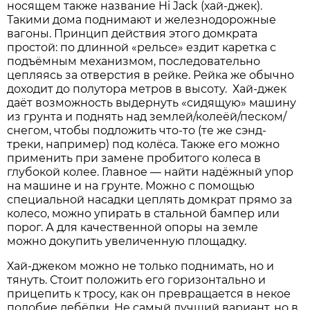
носящем также название Hi Jack (хай-джек).
Такими дома поднимают и железнодорожные
вагоны. Принцип действия этого домкрата
простой: по длинной «рельсе» ездит каретка с
подъёмным механизмом, последовательно
цепляясь за отверстия в рейке. Рейка же обычно
доходит до полутора метров в высоту. Хай-джек
даёт возможность выдернуть «сидящую» машину
из грунта и поднять над землей/колеёй/песком/
снегом, чтобы подложить что-то (те же сэнд-
треки, например) под колёса. Также его можно
применить при замене пробитого колеса в
глубокой колее. Главное — найти надёжный упор
на машине и на грунте. Можно с помощью
специальной насадки цеплять домкрат прямо за
колесо, можно упирать в стальной бампер или
порог. А для качественной опоры на земле
можно докупить увеличенную площадку.
Хай-джеком можно не только поднимать, но и
тянуть. Стоит положить его горизонтально и
прицепить к тросу, как он превращается в некое
подобие лебёдки. Не самый лучший вариант, но в