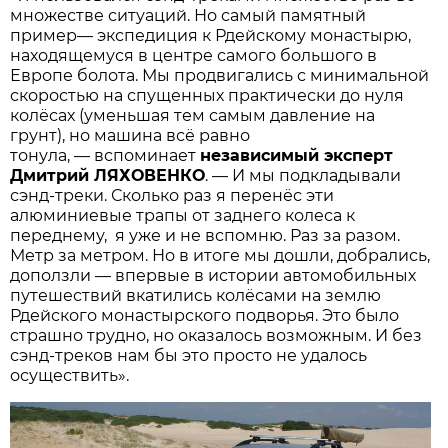
множестве ситуаций. Но самый памятный
пример— экспедиция к Рдейскому монастырю,
находящемуся в центре самого большого в
Европе болота. Мы продвигались с минимальной
скоростью на спущенных практически до нуля
колёсах (уменьшая тем самым давление на
грунт), но машина всё равно
тонула, — вспоминает
независимый эксперт
Дмитрий ЛЯХОВЕНКО
. — И мы подкладывали
сэнд-треки. Сколько раз я перенёс эти
алюминиевые трапы от заднего колеса к
переднему, я уже и не вспомню. Раз за разом.
Метр за метром. Но в итоге мы дошли, добрались,
доползли — впервые в истории автомобильных
путешествий вкатились колёсами на землю
Рдейского монастырского подворья. Это было
страшно трудно, но оказалось возможным. И без
сэнд-треков нам бы это просто не удалось
осуществить».