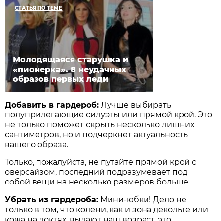
СТАТЬЯ ПО ТЕМЕ
Молодящаяся старушка и
«пионерка». 8 неудачных
образов первых леди
Добавить в гардероб:
Лучше выбирать
полуприлегающие силуэты или прямой крой. Это
не только поможет скрыть несколько лишних
сантиметров, но и подчеркнет актуальность
вашего образа.
Только, пожалуйста, не путайте прямой крой с
оверсайзом, последний подразумевает под
собой вещи на несколько размеров больше.
Убрать из гардероба:
Мини-юбки! Дело не
только в том, что колени, как и зона декольте или
кожа на локтях, выдают наш возраст, это