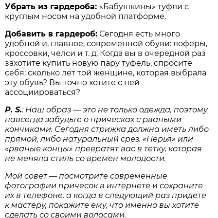
Убрать из гардероба:
«Бабушкины» туфли с
круглым носом на удобной платформе.
Добавить в гардероб:
Сегодня есть много
удобной и, главное, современной обуви: лоферы,
кроссовки, челси и т. д. Когда вы в очередной раз
захотите купить новую пару туфель, спросите
себя: сколько лет той женщине, которая выбрала
эту обувь? Вы точно хотите с ней
ассоциироваться?
P. S.
: Наш образ —
это не только одежда, поэтому
навсегда забудьте о прическах с рваными
кончиками. Сегодня стрижка должна иметь либо
прямой, либо натуральный срез. «Перья» или
«рваные концы» превратят вас в тетку, которая
не меняла стиль со времен молодости.
Мой совет — посмотрите современные
фотографии причесок в интернете и сохраните
их в телефоне, а когда в следующий раз придете
к мастеру, покажите ему, что именно вы хотите
сделать со своими волосами.