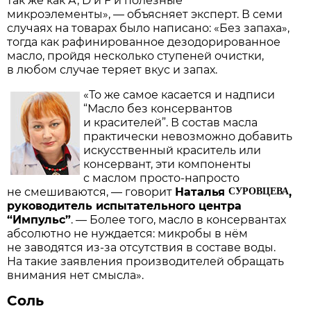
так же как А, D и F и полезные
микроэлементы», — объясняет эксперт. В семи
случаях на товарах было написано: «Без запаха»,
тогда как рафинированное дезодорированное
масло, пройдя несколько ступеней очистки,
в любом случае теряет вкус и запах.
«То же самое касается и надписи
“Масло без консервантов
и красителей”. В состав масла
практически невозможно добавить
искусственный краситель или
консервант, эти компоненты
с маслом просто-напросто
СУРОВЦЕВА
не смешиваются, — говорит
Наталья
,
руководитель испытательного центра
“Импульс”
. — Более того, масло в консервантах
абсолютно не нуждается: микробы в нём
не заводятся из-за отсутствия в составе воды.
На такие заявления производителей обращать
внимания нет смысла».
Соль