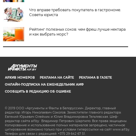
Что вправе требовать покупатель в гастрономе.
Советы юриста
Рейтинг полезных соков: чем фреш лучше нектара
и как выбрать морс?
AIF.BY
АРХИВ НОМЕРОВ
РЕКЛАМА НА САЙТЕ
РЕКЛАМА В ГАЗЕТЕ
ОНЛАЙН-ПОДПИСКА НА ЕЖЕНЕДЕЛЬНИК АИФ
СООБЩИТЬ В РЕДАКЦИЮ ОБ ОШИБКЕ
© 2019 ООО «Аргументы и Факты в Белоруссии». Директор, главный
редактор: Игорь Николаевич Соколов. Заместители главного редактора:
Евгений Юрьевич Олейник и Юлия Владимировна Тельтевская. Шеф-
редактор сайта aif.by: Владимир Петрович Шарпило. Все права защищены.
Копирование и использование полных материалов запрещено, частичное
цитирование возможно только при условии гиперссылки на сайт www.aif.by.
Телефон для связи с редакцией: +375 29 642 67 51.