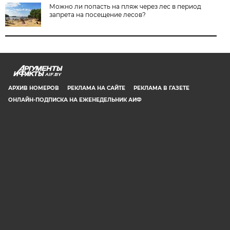
Можно ли попасть на пляж через лес в период
запрета на посещение лесов?
AIF.BY
АРХИВ НОМЕРОВ
РЕКЛАМА НА САЙТЕ
РЕКЛАМА В ГАЗЕТЕ
ОНЛАЙН-ПОДПИСКА НА ЕЖЕНЕДЕЛЬНИК АИФ
СООБЩИТЬ В РЕДАКЦИЮ ОБ ОШИБКЕ
© 2019 ООО «Аргументы и Факты в Белоруссии». Директор, главный
редактор: Игорь Николаевич Соколов. Заместители главного редактора:
Евгений Юрьевич Олейник и Юлия Владимировна Тельтевская. Шеф-
редактор сайта aif.by: Владимир Петрович Шарпило. Все права защищены.
Копирование и использование полных материалов запрещено, частичное
цитирование возможно только при условии гиперссылки на сайт www.aif.by.
Телефон для связи с редакцией: +375 29 642 67 51.
Свидетельство Министерства информации Республики Беларусь №1040 от
14.01.2010
16+