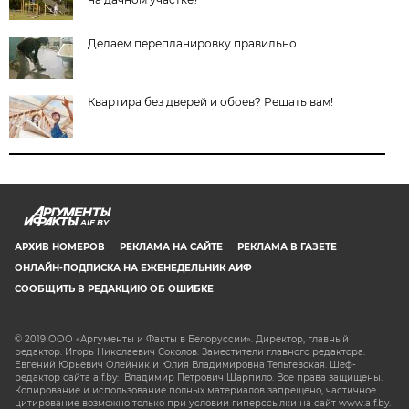
Делаем перепланировку правильно
Квартира без дверей и обоев? Решать вам!
AIF.BY
АРХИВ НОМЕРОВ
РЕКЛАМА НА САЙТЕ
РЕКЛАМА В ГАЗЕТЕ
ОНЛАЙН-ПОДПИСКА НА ЕЖЕНЕДЕЛЬНИК АИФ
СООБЩИТЬ В РЕДАКЦИЮ ОБ ОШИБКЕ
© 2019 ООО «Аргументы и Факты в Белоруссии». Директор, главный
редактор: Игорь Николаевич Соколов. Заместители главного редактора:
Евгений Юрьевич Олейник и Юлия Владимировна Тельтевская. Шеф-
редактор сайта aif.by: Владимир Петрович Шарпило. Все права защищены.
Копирование и использование полных материалов запрещено, частичное
цитирование возможно только при условии гиперссылки на сайт www.aif.by.